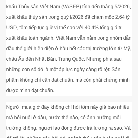
Cá Gáy Lù Giống Chất Lượng
Cá Thiên Sứ Giống Chất Lượng
Cá Mú Nghệ Xanh Chất Lượng
Ẩm Thực
Thông Tin Vận Chuyển
khẩu Thủy sản Việt Nam (VASEP) tính đến tháng 5/2026,
xuất khẩu thủy sản trong quý I/2026 đã chạm mốc 2,64 tỷ
Cá Sủ Đất Giống Chất Lượng
Giống Cá Mú Lai Đen Chất Lượng
Giải Trí
Chính Sách Bảo Mật
USD, tôm tiếp tục giữ vị thế cao với 40,4% tổng giá trị
xuất khẩu toàn ngành. Việt Nam vẫn nằm trong nhóm dẫn
đầu thế giới hiện diện ở hầu hết các thị trường lớn từ Mỹ,
châu Âu đến Nhật Bản, Trung Quốc. Nhưng phía sau
những con số đó là một áp lực ngày càng rõ rệt: Sản
phẩm không chỉ cần đạt chuẩn, mà còn phải chứng minh
được mình đạt chuẩn.
Người mua giờ đây không chỉ hỏi tôm này giá bao nhiêu,
mà hỏi nuôi ở đâu, nước thế nào, có ảnh hưởng môi
trường không, người lao động được trả lương ra sao. Và