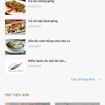
Cá mú chưng gừng
23/11/2013
Cá mú hấp hành gừng
23/11/2013
Dân dã canh măng chua nấu cá
24/11/2013
Điểm danh các loài hải sản...
05/03/2024
Các nội dung khác
THƯ VIỆN ẢNH