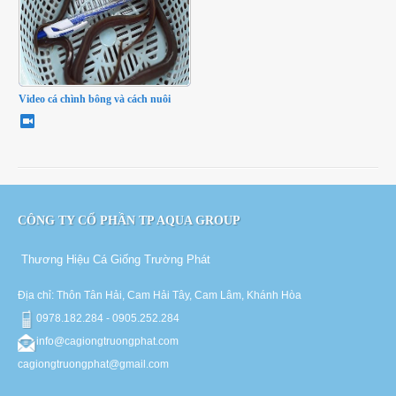
Video cá chình bông và cách nuôi
CÔNG TY CỔ PHẦN TP AQUA GROUP
Thương Hiệu Cá Giống Trường Phát
Địa chỉ: Thôn Tân Hải, Cam Hải Tây, Cam Lâm, Khánh Hòa
0978.182.284 - 0905.252.284
info@cagiongtruongphat.com
cagiongtruongphat@gmail.com