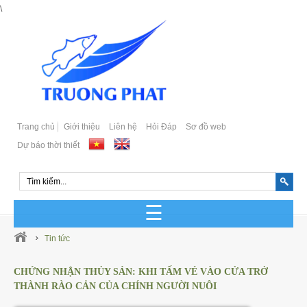
\
Trang chủ
Giới thiệu
Liên hệ
Hỏi Đáp
Sơ đồ web
Dự báo thời thiết
GIỐNG CÁ BIỂN SẢN XUẤT
Tin tức
GIỐNG CÁ BIỂN TỰ NHIÊN
CHỨNG NHẬN THỦY SẢN: KHI TẤM VÉ VÀO CỬA TRỞ
THÀNH RÀO CẢN CỦA CHÍNH NGƯỜI NUÔI
Cá Bớp Giống Chất Lượng
GIỐNG CÁ MÚ SẢN XUẤT