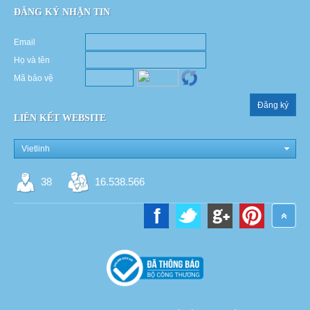
ĐĂNG KÝ NHẬN TIN
Email
Họ và tên
Mã bảo vệ
Đăng ký
LIÊN KẾT WEBSITE
Vietlinh
38
16.538.566