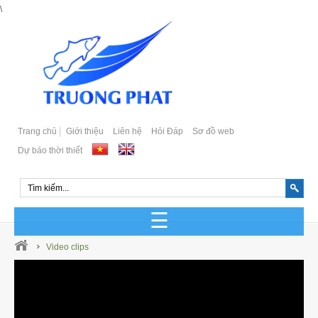
\
Trang chủ
Giới thiệu
Liên hệ
Hỏi Đáp
Sơ đồ web
Dự báo thời thiết
GIỐNG CÁ BIỂN SẢN XUẤT
Video clips
GIỐNG CÁ BIỂN TỰ NHIÊN
Cá Bớp Giống Chất Lượng
GIỐNG CÁ MÚ SẢN XUẤT