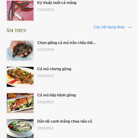
Kỷ thuật nuôi cá măng
21/11/2013
Các nội dung khác
ẨM THỰC
Chọn giống cá mú trân châu thế...
17/12/2024
Cá mú chưng gừng
23/11/2013
Cá mú hấp hành gừng
23/11/2013
Dân dã canh măng chua nấu cá
24/11/2013