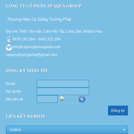
CÔNG TY CỔ PHẦN TP AQUA GROUP
Thương Hiệu Cá Giống Trường Phát
Địa chỉ: Thôn Tân Hải, Cam Hải Tây, Cam Lâm, Khánh Hòa
0978.182.284 - 0905.252.284
info@cagiongtruongphat.com
cagiongtruongphat@gmail.com
ĐĂNG KÝ NHẬN TIN
Email
Họ và tên
Mã bảo vệ
Đăng ký
LIÊN KẾT WEBSITE
Vietlinh