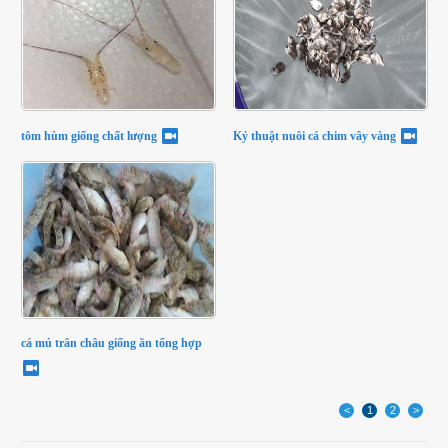
tôm hùm giống chất lượng
Kỷ thuật nuôi cá chim vây vàng
cá mú trân châu giống ăn tổng hợp
<
1
2
>