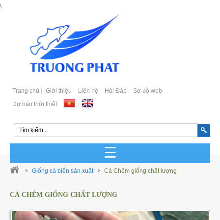
\
Trang chủ
Giới thiệu
Liên hệ
Hỏi Đáp
Sơ đồ web
Dự báo thời thiết
GIỐNG CÁ BIỂN SẢN XUẤT
Giống cá biển sản xuất
Cá Chẽm giống chất lượng
GIỐNG CÁ BIỂN TỰ NHIÊN
CÁ CHẼM GIỐNG CHẤT LƯỢNG
Cá Bớp Giống Chất Lượng
GIỐNG CÁ MÚ SẢN XUẤT