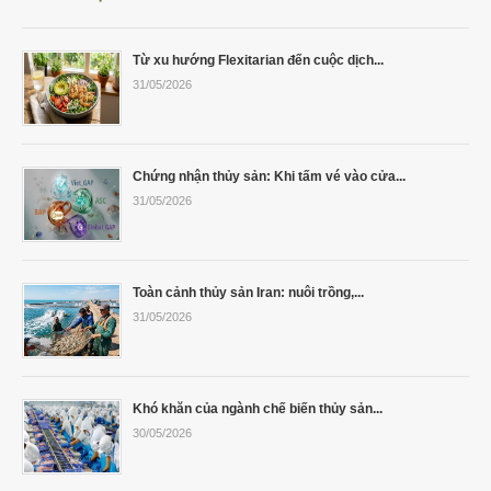
Cá Gáy Lù Giống Chất Lượng
Cá Thiên Sứ Giống Chất Lượng
Cá Mú Nghệ Xanh Chất Lượng
Ẩm Thực
Thông Tin Vận Chuyển
Từ xu hướng Flexitarian đến cuộc dịch...
Cá Sủ Đất Giống Chất Lượng
Giống Cá Mú Lai Đen Chất Lượng
Giải Trí
Chính Sách Bảo Mật
31/05/2026
Chứng nhận thủy sản: Khi tấm vé vào cửa...
31/05/2026
Toàn cảnh thủy sản Iran: nuôi trồng,...
31/05/2026
Khó khăn của ngành chế biến thủy sản...
30/05/2026