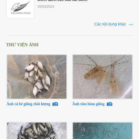
05/03/2024
Các nội dung khác
THƯ VIỆN ẢNH
Ảnh cá bè giống chất lượng
Ảnh tôm hùm giống