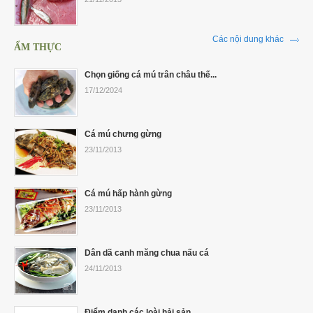
Các nội dung khác
ẨM THỰC
Chọn giống cá mú trân châu thế...
17/12/2024
Cá mú chưng gừng
23/11/2013
Cá mú hấp hành gừng
23/11/2013
Dân dã canh măng chua nấu cá
24/11/2013
Điểm danh các loài hải sản...