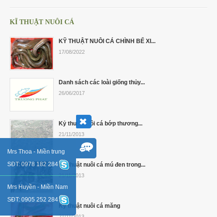
KĨ THUẬT NUÔI CÁ
KỸ THUẬT NUÔI CÁ CHÌNH BỂ XI...
17/08/2022
Danh sách các loài giống thủy...
26/06/2017
Kỷ thuật nuôi cá bớp thương...
21/11/2013
Mrs Thoa - Miền trung
SĐT: 0978 182 284
Kỷ thuật nuôi cá mú đen trong...
21/11/2013
Mrs Huyền - Miền Nam
SĐT: 0905 252 284
Kỷ thuật nuôi cá măng
21/11/2013