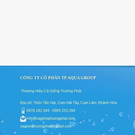
CÔNG TY CỔ PHẦN TP AQUA GROUP
Thương Hiệu Cá Giống Trường Phát
Địa chỉ: Thôn Tân Hải, Cam Hải Tây, Cam Lâm, Khánh Hòa
0978.182.284 - 0905.252.284
info@cagiongtruongphat.com
cagiongtruongphat@gmail.com