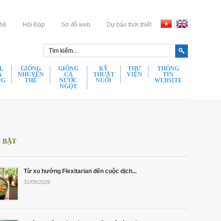
 hệ
Hỏi Đáp
Sơ đồ web
Dự báo thời thiết
,
GIỐNG
GIỐNG
KỸ
THƯ
THÔNG
A
NHUYỂN
CÁ
THUẬT
VIỆN
TIN
NG
THỂ
NƯỚC
NUÔI
WEBSITE
NGỌT
Hình Ảnh
 Hùm Bông Giống Chất Lượng
Hầu Giống Chất Lượng
Đặc Điểm Sinh Học
Điều
ất Lượng
Cá Chình Bông Giống Chất Lượng
Video
Kiện
 Hùm Xanh Giống Chất Lượng
Tu Hài Giống Chất Lượng
Giao
hất Lượng
Giống Cá Kèo Chất Lượng
Tin Tức
Dịch
 Sú Giống Chất Lượng
Ốc Hương Giống Chất Lượng
Chung
Chất Lượng
Giống Cá Chạch Lấu Chất Lượng
Ẩm Thực
 Thẻ Giống Chất Lượng
Nghêu Bến Tre Giống Chất Lượng
I BẬT
Thông
ất Lượng
Giống Lươn Giống Chất Lượng
Giải Trí
 Đất Giống Chất Lượng
Rong Nho Giống Chất Lượng
Tin Vận
Chất Lượng
Chuyển
 Càng Xanh Giống Chất Lượng
Rong Sụn Giống Chất Lượng
hất Lượng
Thông
Từ xu hướng Flexitarian đến cuộc dịch...
 Xanh Giống Chất Lượng
Tin Vận
ất Lượng
31/05/2026
Chuyển
t Lượng
Chính
Sách
hất Lượng
Bảo
n Chất Lượng
Mật