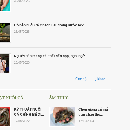
30/05/2026
Có nên nuôi Cá Chạch Lấu trong nước lợ?...
26/05/2026
Người dân mang cá chết đến họp, nghi ngờ...
26/05/2026
Các nội dung khác
ẬT NUÔI CÁ
ẨM THỰC
KỸ THUẬT NUÔI
Chọn giống cá mú
CÁ CHÌNH BỂ XI...
trân châu thế...
17/08/2022
17/12/2024