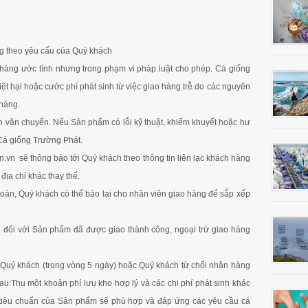
Cá Tai Bồ Giống Chất Lượng
Cá Sủ Đất Giống Chất Lượng
Cá Gáy Lù Giống Chất Lượng
g theo yêu cẩu của Quý khách
 hàng ước tính nhưng trong phạm vi pháp luật cho phép. Cá giống
iệt hại hoặc cước phí phát sinh từ việc giao hàng trễ do các nguyên
kháng.
n vận chuyển. Nếu Sản phẩm có lỗi kỹ thuật, khiếm khuyết hoặc hư
 Cá giống Trường Phát.
n.vn sẽ thông báo tới Quý khách theo thông tin liên lạc khách hàng
ịa chỉ khác thay thế.
án, Quý khách có thể báo lại cho nhân viên giao hàng để sắp xếp
ro đối với Sản phẩm đã được giao thành công, ngoại trừ giao hàng
a Quý khách (trong vòng 5 ngày) hoặc Quý khách từ chối nhận hàng
u:Thu một khoản phí lưu kho hợp lý và các chi phí phát sinh khác
c tiêu chuẩn của Sản phẩm sẽ phù hợp và đáp ứng các yêu cầu cá