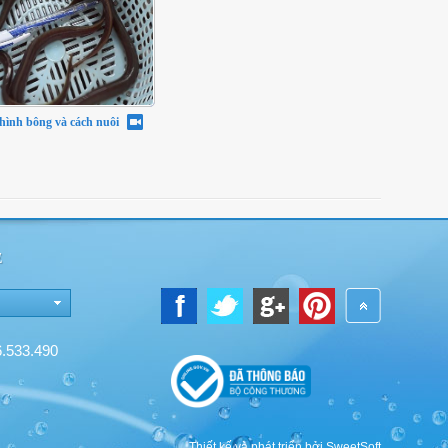
chình bông và cách nuôi
E
6.533.490
Thiết kế và phát triển bởi SweetSoft