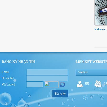
Video cá 
ĐĂNG KÝ NHẬN TIN
LIÊN KẾT WEBSIT
Email
Vietlinh
Họ và tên
55
1
Mã bảo vệ
Đăng ký