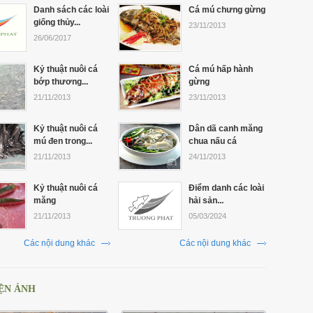
Danh sách các loài
Cá mú chưng gừng
giống thủy...
23/11/2013
26/06/2017
Kỷ thuật nuôi cá
Cá mú hấp hành
bớp thương...
gừng
21/11/2013
23/11/2013
Kỷ thuật nuôi cá
Dân dã canh măng
mú đen trong...
chua nấu cá
21/11/2013
24/11/2013
Kỷ thuật nuôi cá
Điểm danh các loài
măng
hải sản...
21/11/2013
05/03/2024
Các nội dung khác
Các nội dung khác
ỆN ẢNH