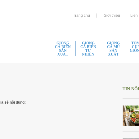
Trang chủ
Giới thiệu
Liên
GIỐNG
GIỐNG
GIỐNG
TÔM
CÁ BIỂN
CÁ BIỂN
CÁ MÚ
CU
SẢN
TỰ
SẢN
GIỐ
XUẤT
NHIÊN
XUẤT
Tôm
Cá Bớp Giống Chất Lượng
Cá Dìa Giống Chất Lượng
Cá Mú Lai Giống Ch
Tôm
Cá Mú Lai Giống Chất Lượng
Cá Hồng Bạc Giống Chất Lượng
Cá Mú Đen Giống C
Tôm
Cá Chẽm Giống Chất Lượng
Cá Măng Giống Chất Lượng
Cá Mú Nghệ Giống 
Tôm
TIN NỔ
Cá Bè Vàng Giống Chất Lượng
Cá Tráp Giống Chất Lượng
Cá Mú Sao Giống Ch
Tôm
Cá Bè Trắng Giống Chất Lượng
Cá Nâu Giống Chất Lượng
Cá Mú Chuột Giống 
Tôm
ia sẻ nội dung:
Cá Mú Đen Giống Chất Lượng
Cá Kình Giống Chất Lượng
Cá Mú Cọp Giống C
Cua
Cá Chim Vây Vàng Giống Chất
Cá Ong Căng Giống Chất Lượng
Cá Mú Mè Giống Ch
Lượng
Cá Cam Giống Chất Lượng
Cá Mú Cọp Xám Chấ
Cá Hồng Mỹ Giống Chất Lượng
Cá Hồng Đỏ Giống Chất Lượng
Cá Mú Nghệ Xanh C
Cá Đối Mục Giống Chất Lượng
Cá Thiên Sứ Giống Chất Lượng
Giống Cá Mú Lai Đe