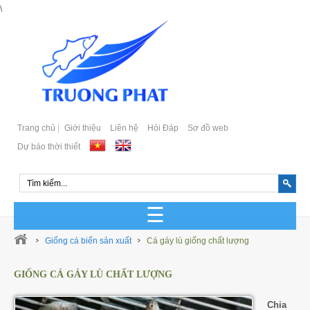
\
Trang chủ
Giới thiệu
Liên hệ
Hỏi Đáp
Sơ đồ web
Dự báo thời thiết
GIỐNG CÁ BIỂN SẢN XUẤT
Giống cá biển sản xuất
Cá gáy lù giống chất lượng
GIỐNG CÁ BIỂN TỰ NHIÊN
GIỐNG CÁ GÁY LÙ CHẤT LƯỢNG
Cá Bớp Giống Chất Lượng
GIỐNG CÁ MÚ SẢN XUẤT
Chia