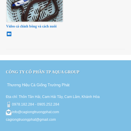
Video cá chình bông và cách nuôi
CÔNG TY CỔ PHẦN TP AQUA GROUP
Thương Hiệu Cá Giống Trường Phát
Địa chỉ: Thôn Tân Hải, Cam Hải Tây, Cam Lâm, Khánh Hòa
0978.182.284 - 0905.252.284
info@cagiongtruongphat.com
cagiongtruongphat@gmail.com