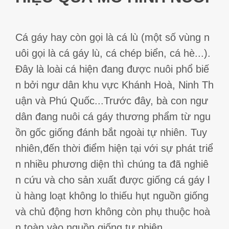
Cá Gáy Lù Giống Chất Lượng
Cá Thiên Sứ Giống Chất Lượng
Cá Mú Nghệ Xanh Chất Lượng
Ẩm Thực
Thông Tin Vận Chuyển
Cá Sủ Đất Giống Chất Lượng
Giống Cá Mú Lai Đen Chất Lượng
Giải Trí
Chính Sách Bảo Mật
Cá gáy hay còn gọi là cá lù (một số vùng n
uôi gọi là cá gáy lù, cá chép biển, cá hè...).
Đây là loài cá hiện đang được nuôi phổ biế
n bởi ngư dân khu vực Khánh Hoà, Ninh Th
uận và Phú Quốc...Trước đây, bà con ngư
dân đang nuôi cá gáy thương phẩm từ ngu
ồn gốc giống đánh bắt ngoài tự nhiên. Tuy
nhiên,đến thời điểm hiện tại với sự phát triể
n nhiều phương diện thì chúng ta đã nghiê
n cứu và cho sản xuất được giống cá gáy l
ù hàng loạt không lo thiếu hụt nguồn giống
và chủ động hơn không còn phụ thuộc hoà
n toàn vào nguồn giống tự nhiên.