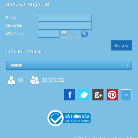
ĐĂNG KÝ NHẬN TIN
Email
Họ và tên
Mã bảo vệ
Đăng ký
LIÊN KẾT WEBSITE
Vietlinh
65
16.533.362