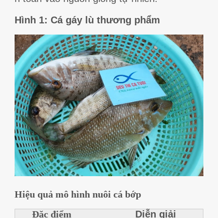
Hình 1: Cá gáy lù thương phẩm
H
iệu quả mô hình nuôi cá bớp
Đ
ặc điểm
Diễn giải