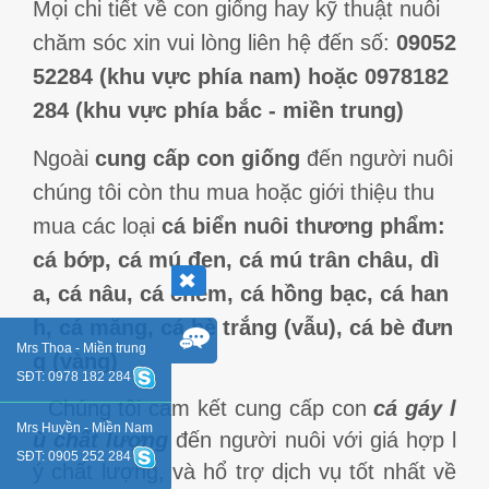
Mọi chi tiết về con giống hay kỹ thuật nuôi
chăm sóc xin vui lòng liên hệ đến số:
09052
52284 (khu vực phía nam) hoặc 0978182
284 (khu vực phía bắc - miền trung)
Ngoài
cung cấp con giống
đến người nuôi
chúng tôi còn thu mua hoặc giới thiệu thu
mua các loại
cá biển nuôi thương phẩm:
cá bớp, cá mú đen, cá mú trân châu, dì
a, cá nâu, cá chẽm, cá hồng bạc, cá han
h, cá măng, cá bè trắng (vẫu), cá bè đưn
Mrs Thoa - Miền trung
g (vàng)
SĐT: 0978 182 284
Chúng tôi cam kết cung cấp con
cá gáy l
Mrs Huyền - Miền Nam
ù chất lượng
đến người nuôi với giá hợp l
SĐT: 0905 252 284
ý chất lượng, và hổ trợ dịch vụ tốt nhất về