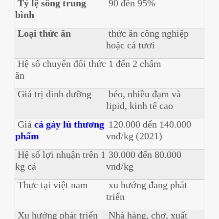
Tỷ lệ sống trung
90 đến 95%
bình
Loại thức ăn
thức ăn công nghiệp
hoặc cá tươi
Hệ số chuyển đổi thức
1 đến 2 chấm
ăn
Giá trị dinh dưỡng
béo, nhiều đạm và
lipid, kinh tế cao
Giá
cá gáy lù thương
120.000 đến 140.000
phẩm
vnđ/kg (2021)
Hệ số lợi nhuận trên 1
30.000 đến 80.000
kg cá
vnđ/kg
Thực tại việt nam
xu hướng đang phát
triển
Xu hướng phát triển
Nhà hàng, chợ, xuất