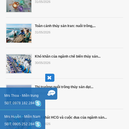
31/05/2026
Toàn cảnh thủy sản Iran: nuôi trồng,...
31/05/2026
Khó khăn của ngành chế biến thủy sản...
30/05/2026
Thị trường nuôi trồng thủy sản đạt...
30/05/2026
Mrs Thoa - Miền trung
SĐT: 0978 182 284
Mrs Huyền - Miền Nam
Cơn khát HCG và cuộc đua của ngành sản...
SĐT: 0905 252 284
30/05/2026