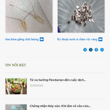
tôm hùm giống chất lượng
Kỷ thuật nuôi cá chim vây vàng
<
1
2
>
TIN NỔI BẬT
Từ xu hướng Flexitarian đến cuộc dịch...
31/05/2026
Chứng nhận thủy sản: Khi tấm vé vào cửa...