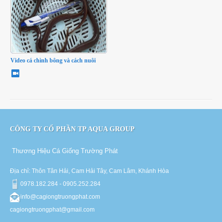
Video cá chình bông và cách nuôi
CÔNG TY CỔ PHẦN TP AQUA GROUP
Thương Hiệu Cá Giống Trường Phát
Địa chỉ: Thôn Tân Hải, Cam Hải Tây, Cam Lâm, Khánh Hòa
0978.182.284 - 0905.252.284
info@cagiongtruongphat.com
cagiongtruongphat@gmail.com