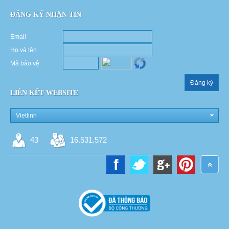
ĐĂNG KÝ NHẬN TIN
Email
Họ và tên
Mã bảo vệ
Đăng ký
LIÊN KẾT WEBSITE
Vietlinh
43
16.531.572