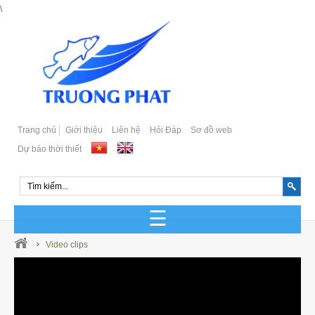
\
Trang chủ
Giới thiệu
Liên hệ
Hỏi Đáp
Sơ đồ web
Dự báo thời thiết
GIỐNG CÁ BIỂN SẢN XUẤT
Video clips
GIỐNG CÁ BIỂN TỰ NHIÊN
Cá Bớp Giống Chất Lượng
GIỐNG CÁ MÚ SẢN XUẤT