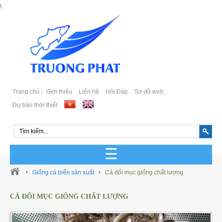
\
Trang chủ
Giới thiệu
Liên hệ
Hỏi Đáp
Sơ đồ web
Dự báo thời thiết
GIỐNG CÁ BIỂN SẢN XUẤT
Giống cá biển sản xuất
Cá đối mục giống chất lượng
GIỐNG CÁ BIỂN TỰ NHIÊN
CÁ ĐỐI MỤC GIỐNG CHẤT LƯỢNG
Cá Bớp Giống Chất Lượng
GIỐNG CÁ MÚ SẢN XUẤT