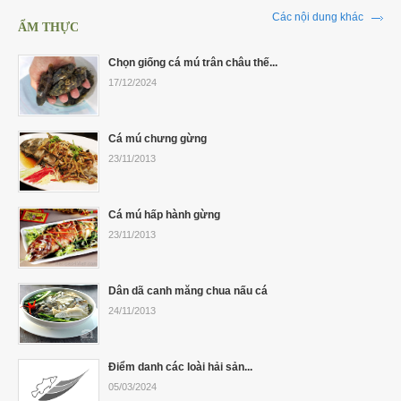
Các nội dung khác
ẨM THỰC
Chọn giống cá mú trân châu thế...
17/12/2024
Cá mú chưng gừng
23/11/2013
Cá mú hấp hành gừng
23/11/2013
Dân dã canh măng chua nấu cá
24/11/2013
Điểm danh các loài hải sản...
05/03/2024