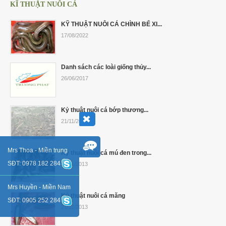
KĨ THUẬT NUÔI CÁ
KỸ THUẬT NUÔI CÁ CHÌNH BỂ XI...
17/08/2022
Danh sách các loài giống thủy...
26/06/2017
Kỷ thuật nuôi cá bớp thương...
21/11/2013
Mrs Thoa - Miền trung
Kỷ thuật nuôi cá mú đen trong...
SĐT: 0978 182 284
21/11/2013
Mrs Huyền - Miền Nam
Kỷ thuật nuôi cá măng
SĐT: 0905 252 284
21/11/2013