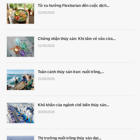
Cá Gáy Lù Giống Chất Lượng
Cá Thiên Sứ Giống Chất Lượng
Cá Mú Nghệ Xanh Chất Lượng
Ẩm Thực
Thông Tin Vận Chuyển
Từ xu hướng Flexitarian đến cuộc dịch...
31/05/2026
Cá Sủ Đất Giống Chất Lượng
Giống Cá Mú Lai Đen Chất Lượng
Giải Trí
Chính Sách Bảo Mật
Chứng nhận thủy sản: Khi tấm vé vào cửa...
31/05/2026
Toàn cảnh thủy sản Iran: nuôi trồng,...
31/05/2026
Khó khăn của ngành chế biến thủy sản...
30/05/2026
Thị trường nuôi trồng thủy sản đạt...