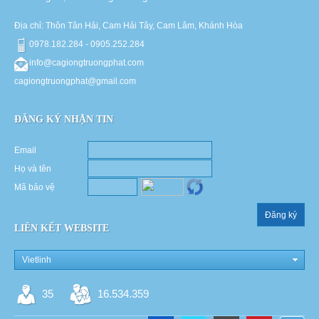
Địa chỉ: Thôn Tân Hải, Cam Hải Tây, Cam Lâm, Khánh Hòa
0978.182.284 - 0905.252.284
info@cagiongtruongphat.com
cagiongtruongphat@gmail.com
ĐĂNG KÝ NHẬN TIN
Email
Họ và tên
Mã bảo vệ
Đăng ký
LIÊN KẾT WEBSITE
Vietlinh
35
16.534.359