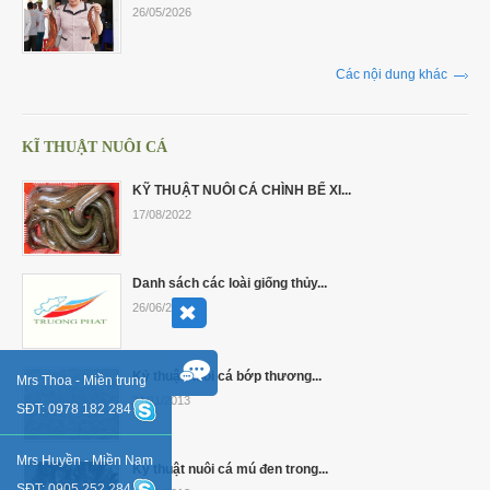
26/05/2026
Các nội dung khác
KĨ THUẬT NUÔI CÁ
KỸ THUẬT NUÔI CÁ CHÌNH BỂ XI...
17/08/2022
Danh sách các loài giống thủy...
26/06/2017
Kỷ thuật nuôi cá bớp thương...
Mrs Thoa - Miền trung
21/11/2013
SĐT: 0978 182 284
Mrs Huyền - Miền Nam
Kỷ thuật nuôi cá mú đen trong...
SĐT: 0905 252 284