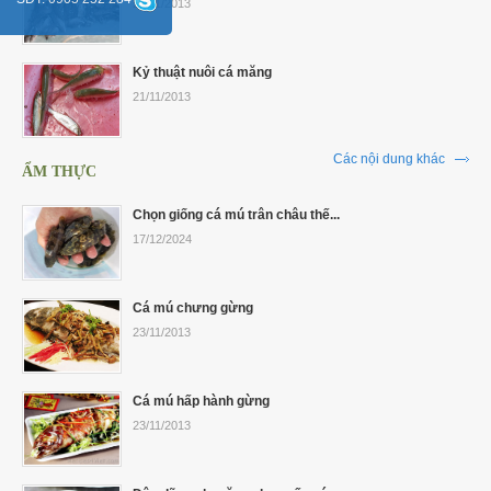
21/11/2013
Kỷ thuật nuôi cá măng
21/11/2013
Các nội dung khác
ẨM THỰC
Chọn giống cá mú trân châu thế...
17/12/2024
Cá mú chưng gừng
23/11/2013
Cá mú hấp hành gừng
23/11/2013