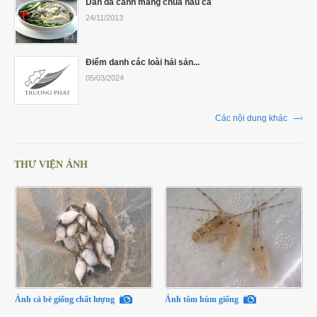
Dân dã canh măng chua nấu cá
24/11/2013
Điểm danh các loài hải sản...
05/03/2024
Các nội dung khác
THƯ VIỆN ẢNH
Ảnh cá bè giống chất lượng
Ảnh tôm hùm giống