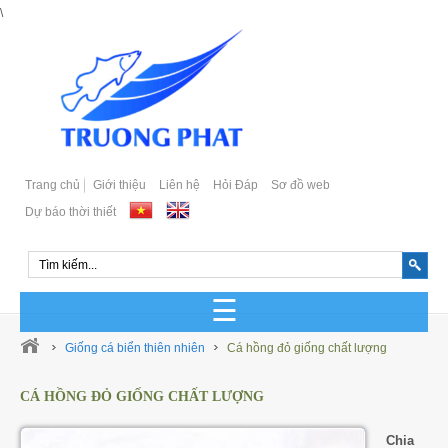
\
Trang chủ
Giới thiệu
Liên hệ
Hỏi Đáp
Sơ đồ web
Dự báo thời thiết
GIỐNG CÁ BIỂN SẢN XUẤT
Giống cá biển thiên nhiên
Cá hồng đỏ giống chất lượng
GIỐNG CÁ BIỂN TỰ NHIÊN
CÁ HỒNG ĐỎ GIỐNG CHẤT LƯỢNG
Cá Bớp Giống Chất Lượng
GIỐNG CÁ MÚ SẢN XUẤT
Chia