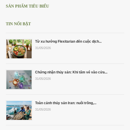
Cá Gáy Lù Giống Chất Lượng
Cá Thiên Sứ Giống Chất Lượng
Cá Mú Nghệ Xanh Chất Lượng
Ẩm Thực
Thông Tin Vận Chuyển
SẢN PHẨM TIÊU BIỂU
Cá Sủ Đất Giống Chất Lượng
Giống Cá Mú Lai Đen Chất Lượng
Giải Trí
Chính Sách Bảo Mật
TIN NỔI BẬT
Từ xu hướng Flexitarian đến cuộc dịch...
31/05/2026
Chứng nhận thủy sản: Khi tấm vé vào cửa...
31/05/2026
Toàn cảnh thủy sản Iran: nuôi trồng,...
31/05/2026