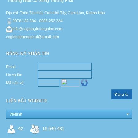
Thương Hiệu Cá Giống Trường Phát
Địa chỉ: Thôn Tân Hải, Cam Hải Tây, Cam Lâm, Khánh Hòa
0978.182.284 - 0905.252.284
info@cagiongtruongphat.com
cagiongtruongphat@gmail.com
ĐĂNG KÝ NHẬN TIN
Email
Họ và tên
Mã bảo vệ
Đăng ký
LIÊN KẾT WEBSITE
Vietlinh
42
16.540.481