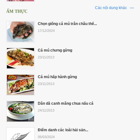
Các nội dung khác
ẨM THỰC
Chọn giống cá mú trân châu thế...
17/12/2024
Cá mú chưng gừng
23/11/2013
Cá mú hấp hành gừng
23/11/2013
Dân dã canh măng chua nấu cá
24/11/2013
Điểm danh các loài hải sản...
05/03/2024