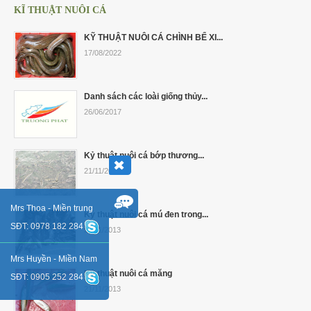
KĨ THUẬT NUÔI CÁ
KỸ THUẬT NUÔI CÁ CHÌNH BỂ XI...
17/08/2022
Danh sách các loài giống thủy...
26/06/2017
Kỷ thuật nuôi cá bớp thương...
21/11/2013
Mrs Thoa - Miền trung
Kỷ thuật nuôi cá mú đen trong...
SĐT: 0978 182 284
21/11/2013
Mrs Huyền - Miền Nam
Kỷ thuật nuôi cá măng
SĐT: 0905 252 284
21/11/2013