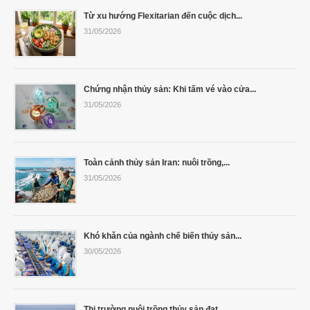
Cá Gáy Lù Giống Chất Lượng
Cá Thiên Sứ Giống Chất Lượng
Cá Mú Nghệ Xanh Chất Lượng
Ẩm Thực
Thông Tin Vận Chuyển
Từ xu hướng Flexitarian đến cuộc dịch...
31/05/2026
Cá Sủ Đất Giống Chất Lượng
Giống Cá Mú Lai Đen Chất Lượng
Giải Trí
Chính Sách Bảo Mật
Chứng nhận thủy sản: Khi tấm vé vào cửa...
31/05/2026
Toàn cảnh thủy sản Iran: nuôi trồng,...
31/05/2026
Khó khăn của ngành chế biến thủy sản...
30/05/2026
Thị trường nuôi trồng thủy sản đạt...