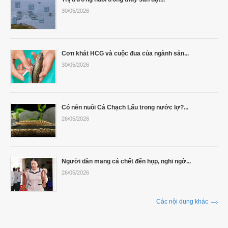
30/05/2026
Cơn khát HCG và cuộc đua của ngành sản...
30/05/2026
Có nên nuôi Cá Chạch Lấu trong nước lợ?...
26/05/2026
Người dân mang cá chết đến họp, nghi ngờ...
26/05/2026
Các nội dung khác