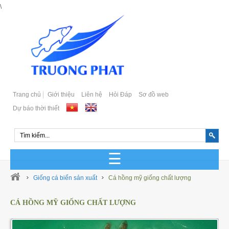
\
Trang chủ
Giới thiệu
Liên hệ
Hỏi Đáp
Sơ đồ web
Dự báo thời thiết
GIỐNG CÁ BIỂN SẢN XUẤT
Giống cá biển sản xuất
Cá hồng mỹ giống chất lượng
GIỐNG CÁ BIỂN TỰ NHIÊN
CÁ HỒNG MỸ GIỐNG CHẤT LƯỢNG
Cá Bớp Giống Chất Lượng
GIỐNG CÁ MÚ SẢN XUẤT