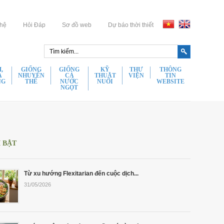
 hệ
Hỏi Đáp
Sơ đồ web
Dự báo thời thiết
,
GIỐNG
GIỐNG
KỸ
THƯ
THÔNG
A
NHUYỂN
CÁ
THUẬT
VIỆN
TIN
NG
THỂ
NƯỚC
NUÔI
WEBSITE
NGỌT
Hình Ảnh
 Hùm Bông Giống Chất Lượng
Hầu Giống Chất Lượng
Đặc Điểm Sinh Học
Điều
ất Lượng
Cá Chình Bông Giống Chất Lượng
Video
Kiện
 Hùm Xanh Giống Chất Lượng
Tu Hài Giống Chất Lượng
Giao
hất Lượng
Giống Cá Kèo Chất Lượng
Tin Tức
Dịch
 Sú Giống Chất Lượng
Ốc Hương Giống Chất Lượng
Chung
Chất Lượng
Giống Cá Chạch Lấu Chất Lượng
Ẩm Thực
 Thẻ Giống Chất Lượng
Nghêu Bến Tre Giống Chất Lượng
I BẬT
Thông
ất Lượng
Giống Lươn Giống Chất Lượng
Giải Trí
 Đất Giống Chất Lượng
Rong Nho Giống Chất Lượng
Tin Vận
Chất Lượng
Chuyển
 Càng Xanh Giống Chất Lượng
Rong Sụn Giống Chất Lượng
hất Lượng
Thông
Từ xu hướng Flexitarian đến cuộc dịch...
 Xanh Giống Chất Lượng
Tin Vận
ất Lượng
31/05/2026
Chuyển
t Lượng
Chính
Sách
hất Lượng
Bảo
n Chất Lượng
Mật