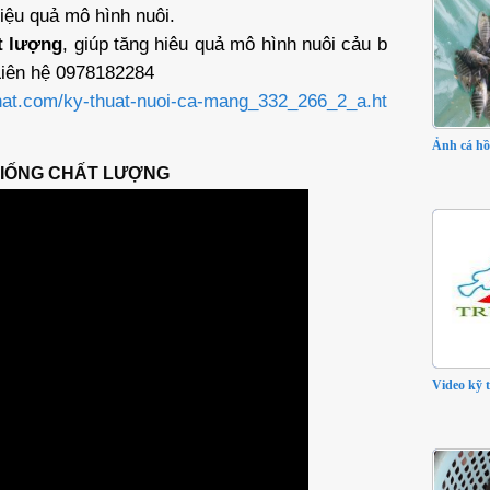
iệu quả mô hình nuôi.
t lượng
, giúp tăng hiêu quả mô hình nuôi cảu b
 Liên hệ 0978182284
phat.com/ky-thuat-nuoi-ca-mang_332_266_2_a.ht
Ảnh cá hồ
GIỐNG CHẤT LƯỢNG
Video kỹ 