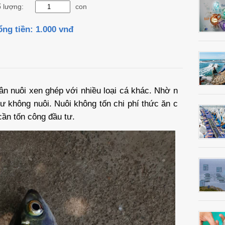
Cá Tai Bồ Giống Chất Lượng
 lượng:
con
Cá Sủ Đất Giống Chất Lượng
Cá Gáy Lù Giống Chất Lượng
ổng tiền:
1.000 vnđ
ân nuôi xen ghép với nhiều loại cá khác. Nhờ n
hư không nuôi. Nuôi không tốn chi phí thức ăn c
 cần tốn công đầu tư.