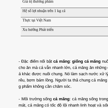
Giá trị thương phẩm
Hệ số lợi nhuận trên 1 kg cá
Thực tại Việt Nam
Xu hướng Phát triển
- Đặc điểm nổi bật
cá măng
:
giống cá măng
nuô
cho ăn mà cá vẫn nhanh lớn, cá măng ăn những c
á khác được nuôi chung. Nó làm sạch nước xử lý
rêu, bợm bám lồng. Người ta thả chung cá măng 
g phẩm không cần chăm sóc.
- Môi trường sống
cá măng
: cá măng sống tron
mát, cá măng có tốc độ lội nhanh linh hoạt và 