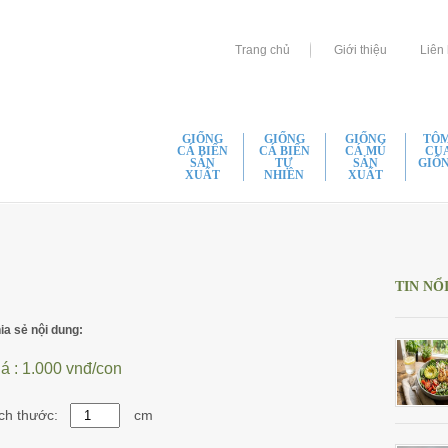
Trang chủ
Giới thiệu
Liên
GIỐNG
GIỐNG
GIỐNG
TÔM
CÁ BIỂN
CÁ BIỂN
CÁ MÚ
CU
SẢN
TỰ
SẢN
GIỐ
XUẤT
NHIÊN
XUẤT
Tôm
Cá Bớp Giống Chất Lượng
Cá Dìa Giống Chất Lượng
Cá Mú Lai Giống Ch
Tôm
Cá Mú Lai Giống Chất Lượng
Cá Hồng Bạc Giống Chất Lượng
Cá Mú Đen Giống C
Tôm
Cá Chẽm Giống Chất Lượng
Cá Măng Giống Chất Lượng
Cá Mú Nghệ Giống 
Tôm
TIN NỔ
Cá Bè Vàng Giống Chất Lượng
Cá Tráp Giống Chất Lượng
Cá Mú Sao Giống Ch
Tôm
Cá Bè Trắng Giống Chất Lượng
Cá Nâu Giống Chất Lượng
Cá Mú Chuột Giống 
Tôm
ia sẻ nội dung:
Cá Mú Đen Giống Chất Lượng
Cá Kình Giống Chất Lượng
Cá Mú Cọp Giống C
Cua
Cá Chim Vây Vàng Giống Chất
Cá Ong Căng Giống Chất Lượng
Cá Mú Mè Giống Ch
á :
1.000 vnđ/con
Lượng
Cá Cam Giống Chất Lượng
Cá Mú Cọp Xám Chấ
Cá Hồng Mỹ Giống Chất Lượng
Cá Hồng Đỏ Giống Chất Lượng
Cá Mú Nghệ Xanh C
ch thước:
cm
Cá Đối Mục Giống Chất Lượng
Cá Thiên Sứ Giống Chất Lượng
Giống Cá Mú Lai Đe