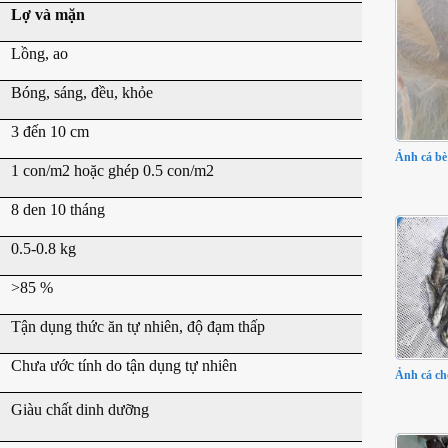
Lợ và mặn
Lồng, ao
Bóng, sáng, đều, khỏe
3 đến 10 cm
Ảnh cá bè
1 con/m2 hoặc ghép 0.5 con/m2
8 den 10 tháng
0.5-0.8 kg
>85 %
Tận dụng thức ăn tự nhiên, độ đạm thấp
Chưa ước tính do tận dụng tự nhiên
Ảnh cá ch
Giàu chất dinh dưỡng