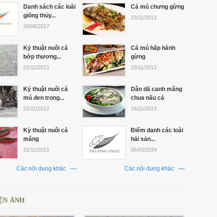
Danh sách các loài
Cá mú chưng gừng
giống thủy...
23/11/2013
26/06/2017
Kỷ thuật nuôi cá
Cá mú hấp hành
bớp thương...
gừng
21/11/2013
23/11/2013
Kỷ thuật nuôi cá
Dân dã canh măng
mú đen trong...
chua nấu cá
21/11/2013
24/11/2013
Kỷ thuật nuôi cá
Điểm danh các loài
măng
hải sản...
21/11/2013
05/03/2024
Các nội dung khác
Các nội dung khác
ỆN ẢNH