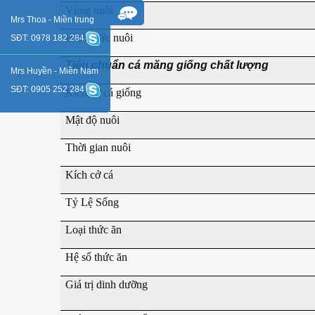
Vùng nuôi
Mrs Thoa - Miền trung
Hình thức nuôi
SĐT: 0978 182 284
Tiêu chuẩn cá măng giống chất lượng
Mrs Huyền - Miền Nam
SĐT: 0905 252 284
Kích cở cá giống
Mật độ nuôi
Thời gian nuôi
Kích cở cá
Tỷ Lệ Sống
Loại thức ăn
Hệ số thức ăn
Giá trị dinh dưỡng