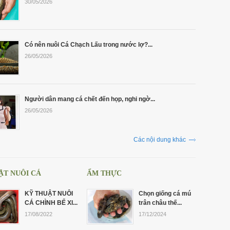
30/05/2026
Có nên nuôi Cá Chạch Lấu trong nước lợ?...
26/05/2026
Người dân mang cá chết đến họp, nghi ngờ...
26/05/2026
Các nội dung khác
ẬT NUÔI CÁ
ẨM THỰC
KỸ THUẬT NUÔI
Chọn giống cá mú
CÁ CHÌNH BỂ XI...
trân châu thế...
17/08/2022
17/12/2024