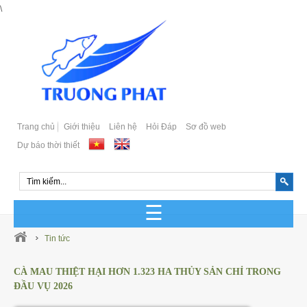
\
Trang chủ
Giới thiệu
Liên hệ
Hỏi Đáp
Sơ đồ web
Dự báo thời thiết
GIỐNG CÁ BIỂN SẢN XUẤT
Tin tức
GIỐNG CÁ BIỂN TỰ NHIÊN
CÀ MAU THIỆT HẠI HƠN 1.323 HA THỦY SẢN CHỈ TRONG
ĐẦU VỤ 2026
Cá Bớp Giống Chất Lượng
GIỐNG CÁ MÚ SẢN XUẤT