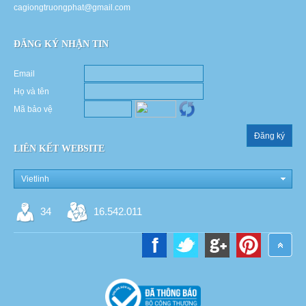
cagiongtruongphat@gmail.com
ĐĂNG KÝ NHẬN TIN
Email
Họ và tên
Mã bảo vệ
Đăng ký
LIÊN KẾT WEBSITE
Vietlinh
34
16.542.011