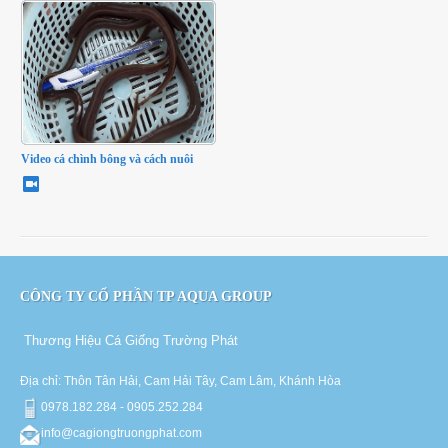
Video cá chình bông và cách nuôi
CÔNG TY CỔ PHẦN TP AQUA GROUP
Thương Hiệu Cá Giống Trường Phát
Địa chỉ: Thôn Tân Hải, Cam Hải Tây, Cam Lâm, Khánh Hòa
0978.182.284 - 0905.252.284
info@cagiongtruongphat.com