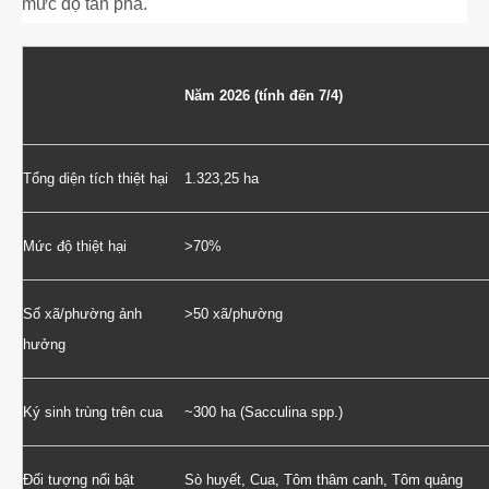
mức độ tàn phá.
Năm 2026 (tính đến 7/4)
Tổng diện tích thiệt hại
1.323,25 ha
Mức độ thiệt hại
>70%
Số xã/phường ảnh
>50 xã/phường
hưởng
Ký sinh trùng trên cua
~300 ha (Sacculina spp.)
Đối tượng nổi bật
Sò huyết, Cua, Tôm thâm canh, Tôm quảng