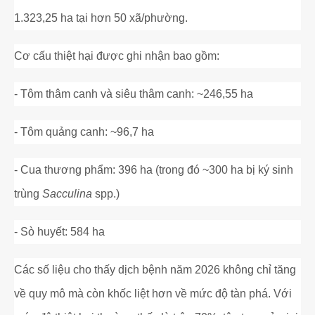
Cá Gáy Lù Giống Chất Lượng
Cá Thiên Sứ Giống Chất Lượng
Cá Mú Nghệ Xanh Chất Lượng
Ẩm Thực
Thông Tin Vận Chuyển
1.323,25 ha tại hơn 50 xã/phường.
Cá Sủ Đất Giống Chất Lượng
Giống Cá Mú Lai Đen Chất Lượng
Giải Trí
Chính Sách Bảo Mật
Cơ cấu thiệt hại được ghi nhận bao gồm:
- Tôm thâm canh và siêu thâm canh: ~246,55 ha
- Tôm quảng canh: ~96,7 ha
- Cua thương phẩm: 396 ha (trong đó ~300 ha bị ký sinh
trùng
Sacculina
spp.)
- Sò huyết: 584 ha
Các số liệu cho thấy dịch bệnh năm 2026 không chỉ tăng
về quy mô mà còn khốc liệt hơn về mức độ tàn phá. Với