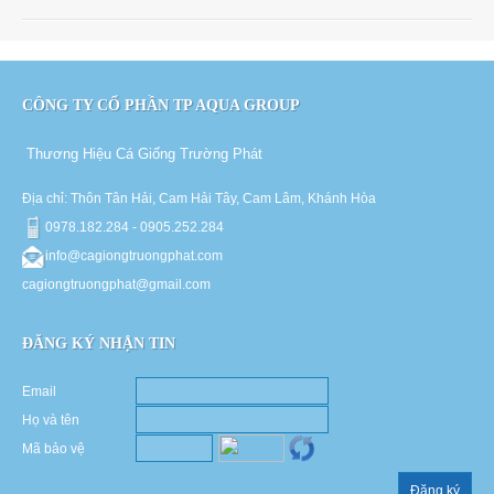
CÔNG TY CỔ PHẦN TP AQUA GROUP
Thương Hiệu Cá Giống Trường Phát
Địa chỉ: Thôn Tân Hải, Cam Hải Tây, Cam Lâm, Khánh Hòa
0978.182.284 - 0905.252.284
info@cagiongtruongphat.com
cagiongtruongphat@gmail.com
ĐĂNG KÝ NHẬN TIN
Email
Họ và tên
Mã bảo vệ
Đăng ký