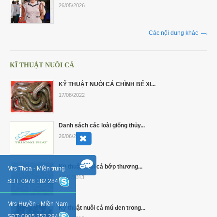
26/05/2026
Các nội dung khác
KĨ THUẬT NUÔI CÁ
KỸ THUẬT NUÔI CÁ CHÌNH BỂ XI...
17/08/2022
Danh sách các loài giống thủy...
26/06/2017
Kỷ thuật nuôi cá bớp thương...
Mrs Thoa - Miền trung
21/11/2013
SĐT: 0978 182 284
Mrs Huyền - Miền Nam
Kỷ thuật nuôi cá mú đen trong...
SĐT: 0905 252 284