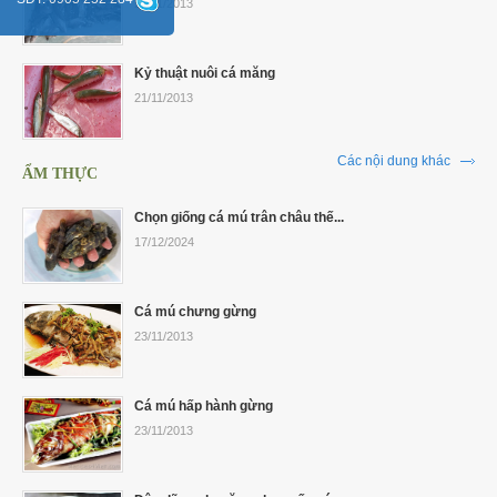
21/11/2013
Kỷ thuật nuôi cá măng
21/11/2013
Các nội dung khác
ẨM THỰC
Chọn giống cá mú trân châu thế...
17/12/2024
Cá mú chưng gừng
23/11/2013
Cá mú hấp hành gừng
23/11/2013