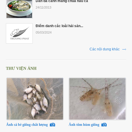
Dân dã canh măng chua nấu cá
24/11/2013
Điểm danh các loài hải sản...
05/03/2024
Các nội dung khác
THƯ VIỆN ẢNH
Ảnh cá bè giống chất lượng
Ảnh tôm hùm giống