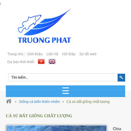
\
Trang chủ
Giới thiệu
Liên hệ
Hỏi Đáp
Sơ đồ web
Dự báo thời thiết
GIỐNG CÁ BIỂN SẢN XUẤT
Giống cá biển thiên nhiên
Cá sủ đất giống chất lượng
GIỐNG CÁ BIỂN TỰ NHIÊN
CÁ SỦ ĐẤT GIỐNG CHẤT LƯỢNG
Cá Bớp Giống Chất Lượng
GIỐNG CÁ MÚ SẢN XUẤT
Chia