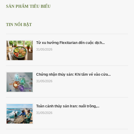
Cá Gáy Lù Giống Chất Lượng
Cá Thiên Sứ Giống Chất Lượng
Cá Mú Nghệ Xanh Chất Lượng
Ẩm Thực
Thông Tin Vận Chuyển
SẢN PHẨM TIÊU BIỂU
Cá Sủ Đất Giống Chất Lượng
Giống Cá Mú Lai Đen Chất Lượng
Giải Trí
Chính Sách Bảo Mật
TIN NỔI BẬT
Từ xu hướng Flexitarian đến cuộc dịch...
31/05/2026
Chứng nhận thủy sản: Khi tấm vé vào cửa...
31/05/2026
Toàn cảnh thủy sản Iran: nuôi trồng,...
31/05/2026