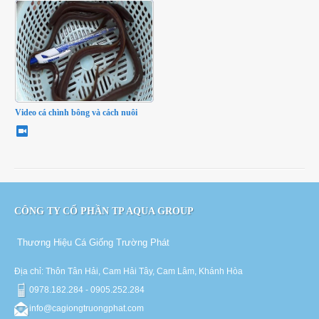
Video cá chình bông và cách nuôi
CÔNG TY CỔ PHẦN TP AQUA GROUP
Thương Hiệu Cá Giống Trường Phát
Địa chỉ: Thôn Tân Hải, Cam Hải Tây, Cam Lâm, Khánh Hòa
0978.182.284 - 0905.252.284
info@cagiongtruongphat.com