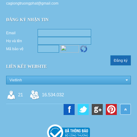
cagiongtruongphat@gmail.com
ĐĂNG KÝ NHẬN TIN
Email
Họ và tên
Mã bảo vệ
Đăng ký
LIÊN KẾT WEBSITE
Vietlinh
21
16.534.032