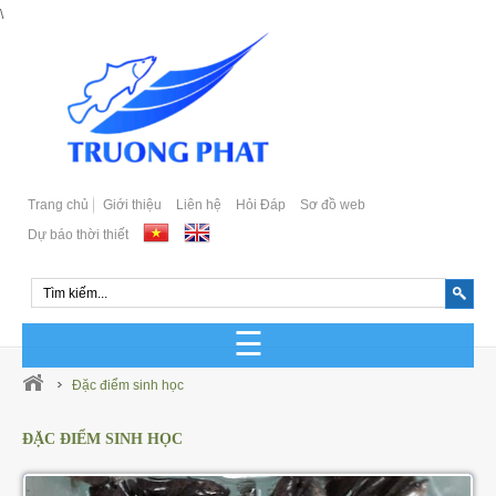
\
Trang chủ
Giới thiệu
Liên hệ
Hỏi Đáp
Sơ đồ web
Dự báo thời thiết
GIỐNG CÁ BIỂN SẢN XUẤT
Đặc điểm sinh học
GIỐNG CÁ BIỂN TỰ NHIÊN
ĐẶC ĐIỂM SINH HỌC
Cá Bớp Giống Chất Lượng
GIỐNG CÁ MÚ SẢN XUẤT