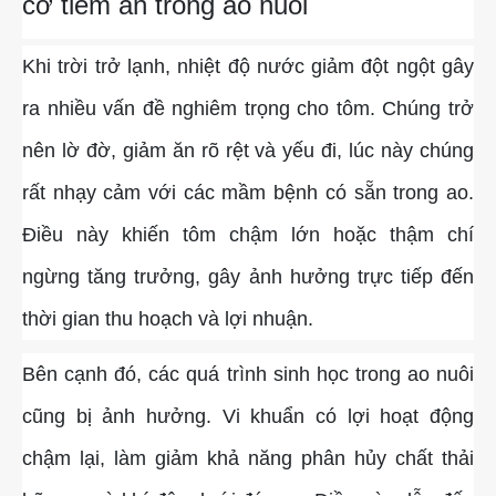
cơ tiềm ẩn trong ao nuôi
Cá Gáy Lù Giống Chất Lượng
Cá Thiên Sứ Giống Chất Lượng
Cá Mú Nghệ Xanh Chất Lượng
Ẩm Thực
Thông Tin Vận Chuyển
Khi trời trở lạnh, nhiệt độ nước giảm đột ngột gây
Cá Sủ Đất Giống Chất Lượng
Giống Cá Mú Lai Đen Chất Lượng
Giải Trí
Chính Sách Bảo Mật
ra nhiều vấn đề nghiêm trọng cho tôm. Chúng trở
nên lờ đờ, giảm ăn rõ rệt và yếu đi, lúc này chúng
rất nhạy cảm với các mầm bệnh có sẵn trong ao.
Điều này khiến tôm chậm lớn hoặc thậm chí
ngừng tăng trưởng, gây ảnh hưởng trực tiếp đến
thời gian thu hoạch và lợi nhuận.
Bên cạnh đó, các quá trình sinh học trong ao nuôi
cũng bị ảnh hưởng. Vi khuẩn có lợi hoạt động
chậm lại, làm giảm khả năng phân hủy chất thải