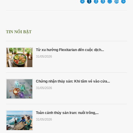
<
1
2
3
...
1049
>
TIN NỔI BẬT
Từ xu hướng Flexitarian đến cuộc dịch...
31/05/2026
Chứng nhận thủy sản: Khi tấm vé vào cửa...
31/05/2026
Toàn cảnh thủy sản Iran: nuôi trồng,...
31/05/2026