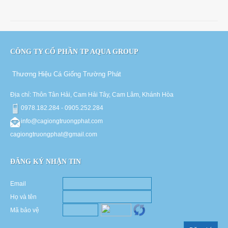
CÔNG TY CỔ PHẦN TP AQUA GROUP
Thương Hiệu Cá Giống Trường Phát
Địa chỉ: Thôn Tân Hải, Cam Hải Tây, Cam Lâm, Khánh Hòa
0978.182.284 - 0905.252.284
info@cagiongtruongphat.com
cagiongtruongphat@gmail.com
ĐĂNG KÝ NHẬN TIN
Email
Họ và tên
Mã bảo vệ