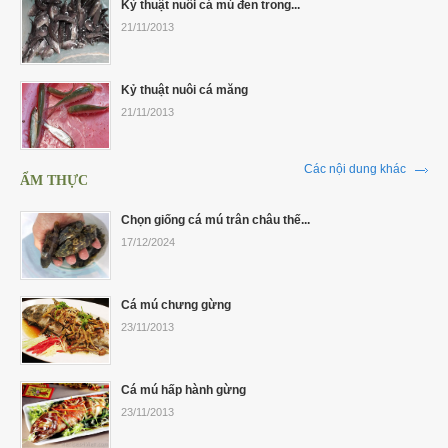
Kỷ thuật nuôi cá mú đen trong...
21/11/2013
Kỷ thuật nuôi cá măng
21/11/2013
Các nội dung khác
ẨM THỰC
Chọn giống cá mú trân châu thế...
17/12/2024
Cá mú chưng gừng
23/11/2013
Cá mú hấp hành gừng
23/11/2013