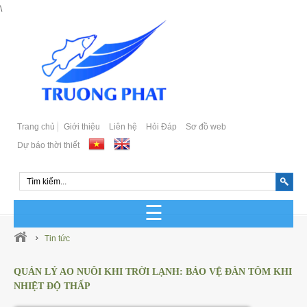
\
Trang chủ
Giới thiệu
Liên hệ
Hỏi Đáp
Sơ đồ web
Dự báo thời thiết
GIỐNG CÁ BIỂN SẢN XUẤT
Tin tức
GIỐNG CÁ BIỂN TỰ NHIÊN
QUẢN LÝ AO NUÔI KHI TRỜI LẠNH: BẢO VỆ ĐÀN TÔM KHI
NHIỆT ĐỘ THẤP
Cá Bớp Giống Chất Lượng
GIỐNG CÁ MÚ SẢN XUẤT