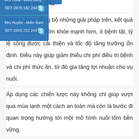
Mrs Thoa - Miền trung
vụ mùa bội thu
SĐT: 0978 182 284
Khi áp dụng đồng bộ những giải pháp trên, kết quả
Mrs Huyền - Miền Nam
SĐT: 0905 252 284
sẽ rất rõ ràng. Tôm khỏe mạnh hơn, ít bệnh tật, tỷ
lệ sống được cải thiện và tốc độ tăng trưởng ổn
định. Điều này giúp giảm thiểu chi phí điều trị bệnh
và chi phí thức ăn, từ đó gia tăng lợi nhuận cho vụ
nuôi.
Áp dụng các chiến lược này không chỉ giúp vượt
qua mùa lạnh một cách an toàn mà còn là bước đi
quan trọng hướng tới một mô hình nuôi tôm bền
vững.