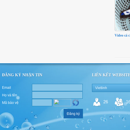
Video cá 
ĐĂNG KÝ NHẬN TIN
LIÊN KẾT WEBSIT
Email
Vietlinh
Họ và tên
26
1
Mã bảo vệ
Đăng ký