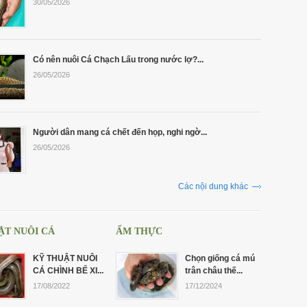
30/05/2026
Có nên nuôi Cá Chạch Lấu trong nước lợ?...
26/05/2026
Người dân mang cá chết đến họp, nghi ngờ...
26/05/2026
Các nội dung khác
ẬT NUÔI CÁ
ẨM THỰC
KỸ THUẬT NUÔI
Chọn giống cá mú
CÁ CHÌNH BỂ XI...
trân châu thế...
17/08/2022
17/12/2024