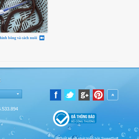
chình bông và cách nuôi
E
6.533.894
Thiết kế và phát triển bởi SweetSoft