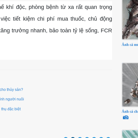
ế khí độc, phòng bệnh từ xa rất quan trọng
việc tiết kiệm chi phí mua thuốc, chủ động
 tăng trưởng nhanh, bảo toàn tỷ lệ sống, FCR
Ảnh cá mú
cho thủy sản? ​
ính người nuôi
thụ đặc biệt ​
Ảnh cá ch