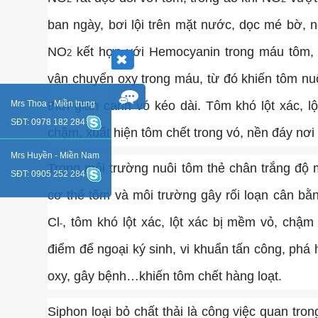
ban ngày, bơi lội trên mặt nước, dọc mé bờ, n
NO
kết hợp với Hemocyanin trong máu tôm, 
2
vận chuyển oxy trong máu, từ đó khiến tôm nuô
thời gian canh vó kéo dài. Tôm khó lột xác, l
Mrs Thoa - Miền trung
SĐT: 0978 182 284
chậm, xuất hiện tôm chết trong vó, nền đáy nơi 
Mrs Huyền - Miền Nam
Trong môi trường nuôi tôm thẻ chân trắng độ 
SĐT: 0905 252 284
cơ thể tôm và môi trường gây rối loạn cân bằn
Cl
, tôm khó lột xác, lột xác bị mềm vỏ, chậm l
-
điểm để ngoại ký sinh, vi khuẩn tấn công, phá
oxy, gây bệnh…khiến tôm chết hàng loạt.
Siphon loại bỏ chất thải là công việc quan tro