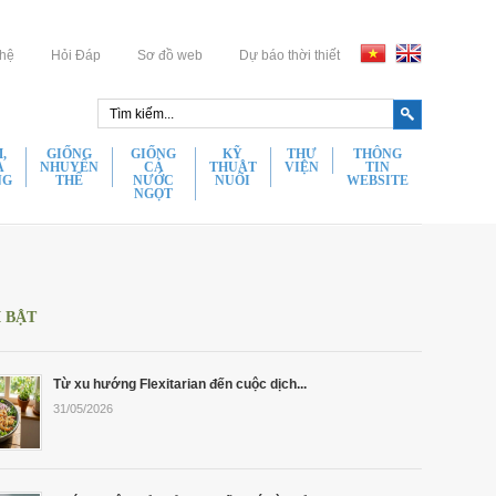
 hệ
Hỏi Đáp
Sơ đồ web
Dự báo thời thiết
,
GIỐNG
GIỐNG
KỸ
THƯ
THÔNG
A
NHUYỂN
CÁ
THUẬT
VIỆN
TIN
NG
THỂ
NƯỚC
NUÔI
WEBSITE
NGỌT
Hình Ảnh
 Hùm Bông Giống Chất Lượng
Hầu Giống Chất Lượng
Đặc Điểm Sinh Học
Điều
ất Lượng
Cá Chình Bông Giống Chất Lượng
Video
Kiện
 Hùm Xanh Giống Chất Lượng
Tu Hài Giống Chất Lượng
Giao
hất Lượng
Giống Cá Kèo Chất Lượng
Tin Tức
Dịch
 Sú Giống Chất Lượng
Ốc Hương Giống Chất Lượng
Chung
Chất Lượng
Giống Cá Chạch Lấu Chất Lượng
Ẩm Thực
 Thẻ Giống Chất Lượng
Nghêu Bến Tre Giống Chất Lượng
I BẬT
Thông
ất Lượng
Giống Lươn Giống Chất Lượng
Giải Trí
 Đất Giống Chất Lượng
Rong Nho Giống Chất Lượng
Tin Vận
Chất Lượng
Chuyển
 Càng Xanh Giống Chất Lượng
Rong Sụn Giống Chất Lượng
hất Lượng
Thông
Từ xu hướng Flexitarian đến cuộc dịch...
 Xanh Giống Chất Lượng
Tin Vận
ất Lượng
31/05/2026
Chuyển
t Lượng
Chính
Sách
hất Lượng
Bảo
n Chất Lượng
Mật