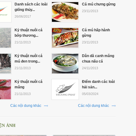
Danh sách các loài
Cá mú chưng gừng
giống thủy...
23/11/2013
26/06/2017
Kỷ thuật nuôi cá
Cá mú hấp hành
bớp thương...
gừng
21/11/2013
23/11/2013
Kỷ thuật nuôi cá
Dân dã canh măng
mú đen trong...
chua nấu cá
21/11/2013
24/11/2013
Kỷ thuật nuôi cá
Điểm danh các loài
măng
hải sản...
21/11/2013
05/03/2024
Các nội dung khác
Các nội dung khác
ỆN ẢNH