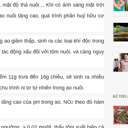
n, mật độ thả nuôi… Khi có ánh sáng mặt trời
ao nuôi tăng cao, quá trình phân huỷ hữu cơ
ao giảm thấp, sinh ra các loại khí độc trong
y tác động xấu đối với tôm nuôi, và càng nguy
ểm 11g trưa đến 16g chiều, sẽ sinh ra nhiều
 chu trình ni tơ tự nhiên trong ao nuôi.
KĨ THU
ều tăng cao của pH trong ao, NO
theo đó hàm
2
ngưỡng, > 0,02 mg/lít, thấy tôm xuất hiện cả