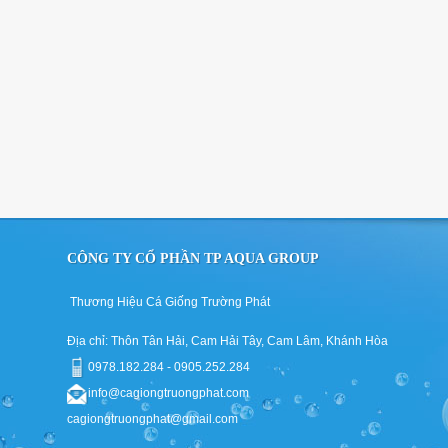
CÔNG TY CỔ PHẦN TP AQUA GROUP
Thương Hiệu Cá Giống Trường Phát
Địa chỉ: Thôn Tân Hải, Cam Hải Tây, Cam Lâm, Khánh Hòa
0978.182.284 - 0905.252.284
info@cagiongtruongphat.com
cagiongtruongphat@gmail.com