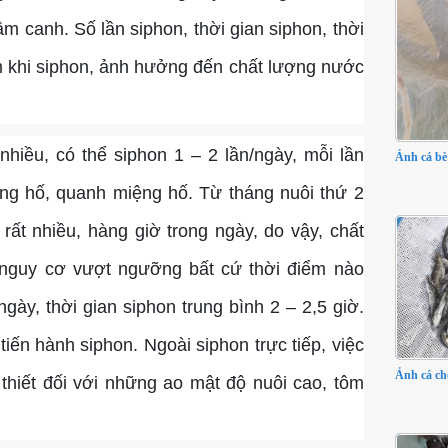
 canh. Số lần siphon, thời gian siphon, thời
m khi siphon, ảnh hưởng đến chất lượng nước
hiều, có thể siphon 1 – 2 lần/ngày, mỗi lần
Ảnh cá bè
rong hố, quanh miệng hố. Từ tháng nuôi thứ 2
 rất nhiều, hàng giờ trong ngày, do vậy, chất
ó nguy cơ vượt ngưỡng bất cứ thời điểm nào
ngày, thời gian siphon trung bình 2 – 2,5 giờ.
iến hành siphon. Ngoài siphon trực tiếp, việc
Ảnh cá ch
 thiết đối với những ao mật độ nuôi cao, tôm