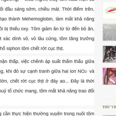
ổi đầu sáng sớm, chiều mát. Thời điểm trên,
tạo thành Mehemoglobin, làm mất khả năng
i bị thiếu oxy. Tôm giảm ăn từ từ đến bỏ ăn,
ột xác dính vỏ, vỏ lâu cứng, tôm tăng trưởng
hố siphon tôm chết rớt cục thịt.
mặn thấp, việc chênh áp suất thẩm thấu giữa
g, khi đó sự cạnh tranh giữa hai ion NO
và
2
-
ớn, chết rớt cục thịt ở đáy ao... Đây là thời
 huỷ tổ chức mang, tôm mất khả năng trao đổi
THƯ VI
ng cần thực hiện thường xuyên trong nuôi tôm