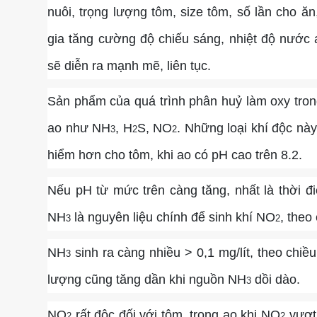
nuôi, trọng lượng tôm, size tôm, số lần cho ă
gia tăng cường độ chiếu sáng, nhiệt độ nước 
sẽ diễn ra mạnh mẽ, liên tục.
Sản phẩm của quá trình phân huỷ làm oxy trong 
ao như NH
, H
S, NO
. Những loại khí độc nà
3
2
2
hiểm hơn cho tôm, khi ao có pH cao trên 8.2.
Nếu pH từ mức trên càng tăng, nhất là thời đi
NH
là nguyên liệu chính để sinh khí NO
, theo
3
2
NH
sinh ra càng nhiều > 0,1 mg/lít, theo chi
3
lượng cũng tăng dần khi nguồn NH
dồi dào.
3
NO
rất độc đối với tôm, trong ao khi NO
vượt 
2
2