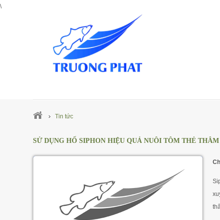
\
Tin tức
SỬ DỤNG HỐ SIPHON HIỆU QUẢ NUÔI TÔM THẺ THÂ
Ch
Si
xu
th