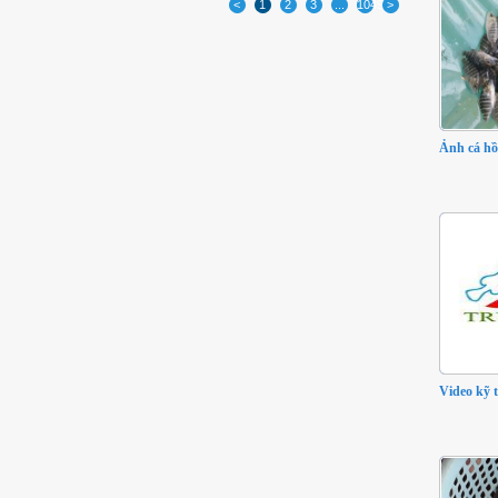
<
1
2
3
...
1049
>
Ảnh cá hồ
Video kỹ 