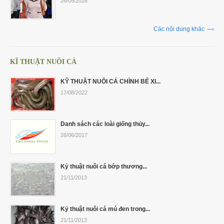
26/05/2026
Các nội dung khác
KĨ THUẬT NUÔI CÁ
KỸ THUẬT NUÔI CÁ CHÌNH BỂ XI...
17/08/2022
Danh sách các loài giống thủy...
26/06/2017
Kỷ thuật nuôi cá bớp thương...
21/11/2013
Kỷ thuật nuôi cá mú đen trong...
21/11/2013