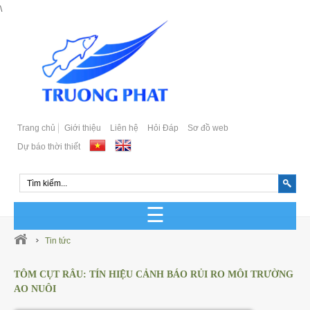
\
Trang chủ
Giới thiệu
Liên hệ
Hỏi Đáp
Sơ đồ web
Dự báo thời thiết
GIỐNG CÁ BIỂN SẢN XUẤT
Tin tức
GIỐNG CÁ BIỂN TỰ NHIÊN
TÔM CỤT RÂU: TÍN HIỆU CẢNH BÁO RỦI RO MÔI TRƯỜNG
AO NUÔI
Cá Bớp Giống Chất Lượng
GIỐNG CÁ MÚ SẢN XUẤT