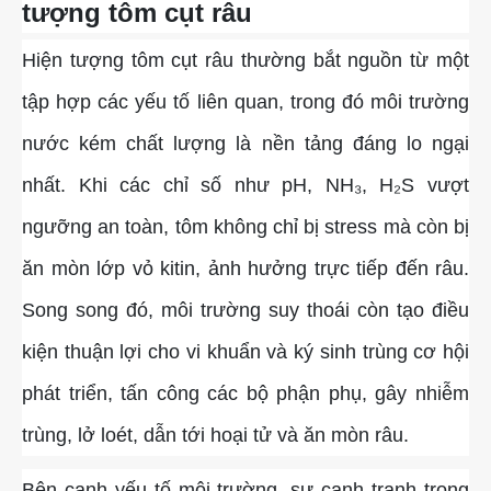
tượng tôm cụt râu
Hiện tượng tôm cụt râu thường bắt nguồn từ một
tập hợp các yếu tố liên quan, trong đó môi trường
nước kém chất lượng là nền tảng đáng lo ngại
nhất. Khi các chỉ số như pH, NH₃, H₂S vượt
ngưỡng an toàn, tôm không chỉ bị stress mà còn bị
ăn mòn lớp vỏ kitin, ảnh hưởng trực tiếp đến râu.
Song song đó, môi trường suy thoái còn tạo điều
kiện thuận lợi cho vi khuẩn và ký sinh trùng cơ hội
phát triển, tấn công các bộ phận phụ, gây nhiễm
trùng, lở loét, dẫn tới hoại tử và ăn mòn râu.
Bên cạnh yếu tố môi trường, sự cạnh tranh trong