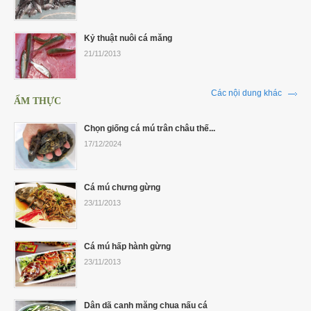
Kỷ thuật nuôi cá măng
21/11/2013
Các nội dung khác
ẨM THỰC
Chọn giống cá mú trân châu thế...
17/12/2024
Cá mú chưng gừng
23/11/2013
Cá mú hấp hành gừng
23/11/2013
Dân dã canh măng chua nấu cá