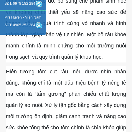
nhau. Thêm vào đó, bổ sung chế phẩm sinh học
SĐT: 0978 182 284
và khoáng chất thiết yếu sẽ nâng cao sức đề
Mrs Huyền - Miền Nam
kháng, hỗ trợ quá trình cứng vỏ nhanh và hình
SĐT: 0905 252 284
thành lớp “giáp” bảo vệ tự nhiên. Một bộ râu khỏe
mạnh chính là minh chứng cho môi trường nuôi
trong sạch và quy trình quản lý khoa học.
Hiện tượng tôm cụt râu, nếu được nhìn nhận
đúng, không chỉ là một dấu hiệu bệnh lý riêng lẻ
mà còn là “tấm gương” phản chiếu chất lượng
quản lý ao nuôi. Xử lý tận gốc bằng cách xây dựng
môi trường ổn định, giảm cạnh tranh và nâng cao
sức khỏe tổng thể cho tôm chính là chìa khóa giúp