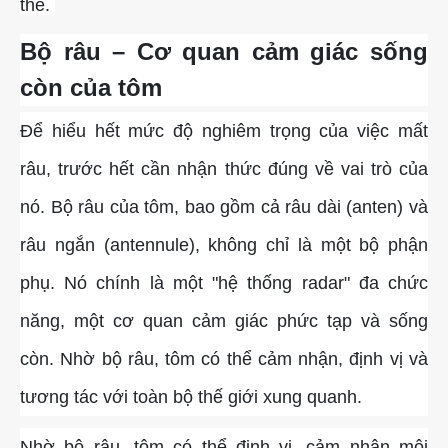
thể.
Cá Gáy Lù Giống Chất Lượng
Cá Thiên Sứ Giống Chất Lượng
Cá Mú Nghệ Xanh Chất Lượng
Ẩm Thực
Thông Tin Vận Chuyển
Bộ râu – Cơ quan cảm giác sống
Cá Sủ Đất Giống Chất Lượng
Giống Cá Mú Lai Đen Chất Lượng
Giải Trí
Chính Sách Bảo Mật
còn của tôm
Để hiểu hết mức độ nghiêm trọng của việc mất
râu, trước hết cần nhận thức đúng về vai trò của
nó. Bộ râu của tôm, bao gồm cả râu dài (anten) và
râu ngắn (antennule), không chỉ là một bộ phận
phụ. Nó chính là một "hệ thống radar" đa chức
năng, một cơ quan cảm giác phức tạp và sống
còn. Nhờ bộ râu, tôm có thể cảm nhận, định vị và
tương tác với toàn bộ thế giới xung quanh.
Nhờ bộ râu, tôm có thể định vị, cảm nhận môi