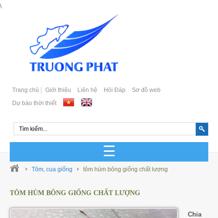
\
Trang chủ
Giới thiệu
Liên hệ
Hỏi Đáp
Sơ đồ web
Dự báo thời thiết
GIỐNG CÁ BIỂN SẢN XUẤT
Tôm, cua giống
tôm hùm bông giống chất lượng
GIỐNG CÁ BIỂN TỰ NHIÊN
TÔM HÙM BÔNG GIỐNG CHẤT LƯỢNG
Cá Bớp Giống Chất Lượng
GIỐNG CÁ MÚ SẢN XUẤT
Chia