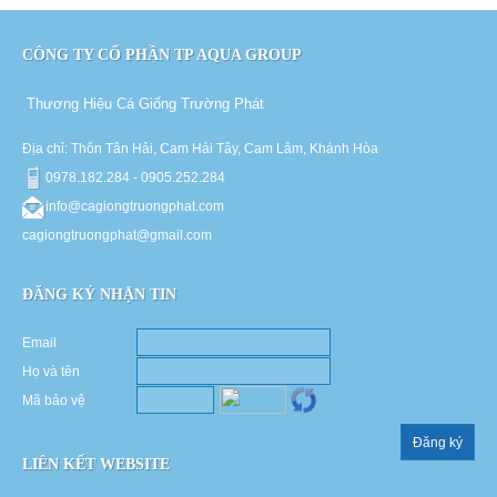
CÔNG TY CỔ PHẦN TP AQUA GROUP
Thương Hiệu Cá Giống Trường Phát
Địa chỉ: Thôn Tân Hải, Cam Hải Tây, Cam Lâm, Khánh Hòa
0978.182.284 - 0905.252.284
info@cagiongtruongphat.com
cagiongtruongphat@gmail.com
ĐĂNG KÝ NHẬN TIN
Email
Họ và tên
Mã bảo vệ
Đăng ký
LIÊN KẾT WEBSITE