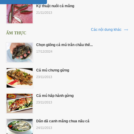
Kỷ thuật nuôi cá măng
21/11/2013
Các nội dung khác
ẨM THỰC
Chọn giống cá mú trân châu thế...
17/12/2024
Cá mú chưng gừng
23/11/2013
Cá mú hấp hành gừng
23/11/2013
Dân dã canh măng chua nấu cá
24/11/2013