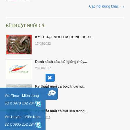
Các nội dung khác
KĨ THUẬT NUÔI CÁ
KỸ THUẬT NUÔI CÁ CHÌNH BỂ XI...
17/08/2022
Danh sách các loài giống thủy...
26/06/2017
Kỷ thuật nuôi cá bớp thương...
21/11/2013
Mrs Thoa - Miền trung
SĐT: 0978 182 284
Kỷ thuật nuôi cá mú đen trong...
Mrs Huyền - Miền Nam
21/11/2013
SĐT: 0905 252 284