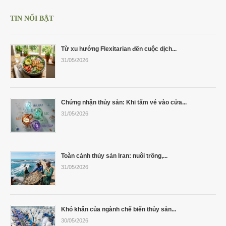
Cá Gáy Lù Giống Chất Lượng
Cá Thiên Sứ Giống Chất Lượng
Cá Mú Nghệ Xanh Chất Lượng
Ẩm Thực
Thông Tin Vận Chuyển
TIN NỔI BẬT
Cá Sủ Đất Giống Chất Lượng
Giống Cá Mú Lai Đen Chất Lượng
Giải Trí
Chính Sách Bảo Mật
Từ xu hướng Flexitarian đến cuộc dịch...
31/05/2026
Chứng nhận thủy sản: Khi tấm vé vào cửa...
31/05/2026
Toàn cảnh thủy sản Iran: nuôi trồng,...
31/05/2026
Khó khăn của ngành chế biến thủy sản...
30/05/2026