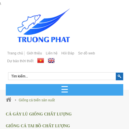
\
Trang chủ
Giới thiệu
Liên hệ
Hỏi Đáp
Sơ đồ web
Dự báo thời thiết
GIỐNG CÁ BIỂN SẢN XUẤT
Giống cá biển sản xuất
GIỐNG CÁ BIỂN TỰ NHIÊN
CÁ GÁY LÙ GIỐNG CHẤT LƯỢNG
Cá Bớp Giống Chất Lượng
GIỐNG CÁ TAI BỒ CHẤT LƯỢNG
GIỐNG CÁ MÚ SẢN XUẤT