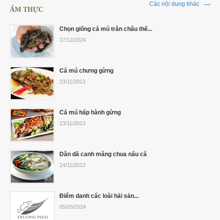
Các nội dung khác
ẨM THỰC
Chọn giống cá mú trân châu thế...
17/12/2024
Cá mú chưng gừng
23/11/2013
Cá mú hấp hành gừng
23/11/2013
Dân dã canh măng chua nấu cá
24/11/2013
Điểm danh các loài hải sản...
05/03/2024