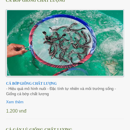
CÁ BỚP GIỐNG CHẤT LƯỢNG
CÁ BỚP GIỐNG CHẤT LƯỢNG
- Hiệu quả mô hình nuôi - Đặc tính tự nhiên và môi trường sống -
Giống cá bớp chất lượng
Xem thêm
1.200 vnđ
CÁ GÁY LÙ GIỐNG CHẤT LƯỢNG