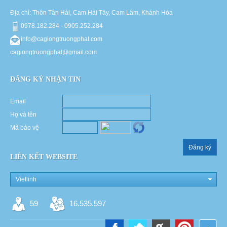
Địa chỉ: Thôn Tân Hải, Cam Hải Tây, Cam Lâm, Khánh Hòa
0978.182.284 - 0905.252.284
info@cagiongtruongphat.com
cagiongtruongphat@gmail.com
ĐĂNG KÝ NHẬN TIN
Email
Họ và tên
Mã bảo vệ
Đăng ký
LIÊN KẾT WEBSITE
Vietlinh
59
16.535.597