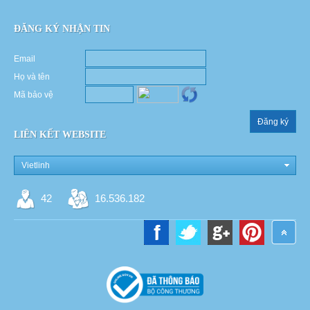
ĐĂNG KÝ NHẬN TIN
Email
Họ và tên
Mã bảo vệ
Đăng ký
LIÊN KẾT WEBSITE
Vietlinh
42
16.536.182