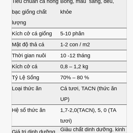
Tiêu chuẩn cá hồng
Bóng, màu sáng, đều,
bạc giống chất
khỏe
lượng
Kích cở cá giống
5-10 phân
Mật độ thả cá
1-2 con / m2
Thời gian nuôi
10 -12 tháng
Kích cở cá
0,8 – 1,2 kg
Tỷ Lệ Sống
70% – 80 %
Loại thức ăn
Cá tươi, TACN (thức ăn
UP)
Hệ số thức ăn
1,7-2,0(TACN), 5, 0 (TA
tươi)
Giàu chất dinh dưỡng. kinh
Giá trị dinh dưỡng