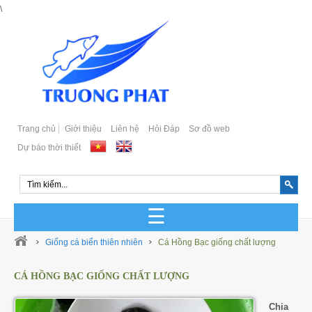
\
Trang chủ
Giới thiệu
Liên hệ
Hỏi Đáp
Sơ đồ web
Dự báo thời thiết
GIỐNG CÁ BIỂN SẢN XUẤT
Giống cá biển thiên nhiên
Cá Hồng Bạc giống chất lượng
GIỐNG CÁ BIỂN TỰ NHIÊN
CÁ HỒNG BẠC GIỐNG CHẤT LƯỢNG
Cá Bớp Giống Chất Lượng
GIỐNG CÁ MÚ SẢN XUẤT
Chia