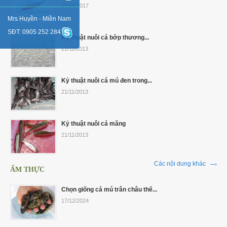
26/06/2017
Mrs Huyền - Miền Nam
SĐT: 0905 252 284
Kỷ thuật nuôi cá bớp thương...
21/11/2013
Kỷ thuật nuôi cá mú đen trong...
21/11/2013
Kỷ thuật nuôi cá măng
21/11/2013
Các nội dung khác
ẨM THỰC
Chọn giống cá mú trân châu thế...
17/12/2024