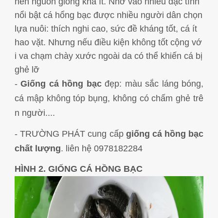
nên nguồn giống khá ít. Nhờ vào nhiều đặc tính
nổi bật cá hổng bạc được nhiều người dân chọn
lựa nuôi: thích nghi cao, sức đề kháng tốt, cá ít
hao vặt. Nhưng nếu điều kiện không tốt cộng vớ
i va chạm chày xước ngoài da có thể khiến cá bị
ghẻ lỡ
-
Giống cá hồng bạc
đẹp: màu sắc láng bóng,
cá mập không tóp bụng, không có chấm ghẻ trê
n người....
- TRƯỜNG PHÁT cung cấp
giống cá hồng bạc
chất lượng
. liên hệ 0978182284
HÌNH 2. GIỐNG CÁ HỒNG BẠC