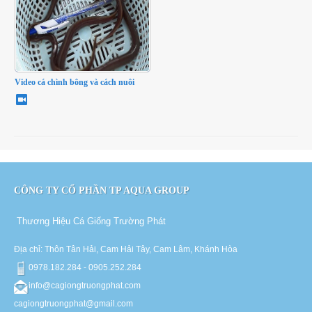
Video cá chình bông và cách nuôi
CÔNG TY CỔ PHẦN TP AQUA GROUP
Thương Hiệu Cá Giống Trường Phát
Địa chỉ: Thôn Tân Hải, Cam Hải Tây, Cam Lâm, Khánh Hòa
0978.182.284 - 0905.252.284
info@cagiongtruongphat.com
cagiongtruongphat@gmail.com