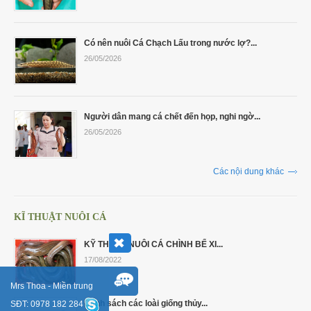
Có nên nuôi Cá Chạch Lấu trong nước lợ?...
26/05/2026
Người dân mang cá chết đến họp, nghi ngờ...
26/05/2026
Các nội dung khác
KĨ THUẬT NUÔI CÁ
KỸ THUẬT NUÔI CÁ CHÌNH BỂ XI...
17/08/2022
Mrs Thoa - Miền trung
Danh sách các loài giống thủy...
SĐT: 0978 182 284