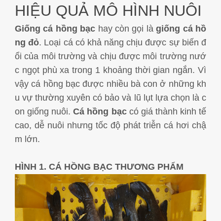
Cá Gáy Lù Giống Chất Lượng
Cá Thiên Sứ Giống Chất Lượng
Cá Mú Nghệ Xanh Chất Lượng
Ẩm Thực
Thông Tin Vận Chuyển
HIỆU QUẢ MÔ HÌNH NUÔI
Giống cá hồng bạc
hay còn gọi là
giống cá hồ
Cá Sủ Đất Giống Chất Lượng
Giống Cá Mú Lai Đen Chất Lượng
Giải Trí
Chính Sách Bảo Mật
ng đỏ
. Loại cá có khả năng chịu được sự biến đ
ổi của môi trường và chịu được môi trường nướ
c ngọt phù xa trong 1 khoảng thời gian ngắn. Vì
vậy cá hồng bạc được nhiều bà con ở những kh
u vự thường xuyên có bảo và lũ lụt lựa chọn là c
on giống nuôi.
Cá hồng bạc
có giá thành kinh tế
cao, dễ nuôi nhưng tốc độ phát triễn cá hơi chậ
m lớn.
HÌNH 1. CÁ HỒNG BẠC THƯƠNG PHẨM