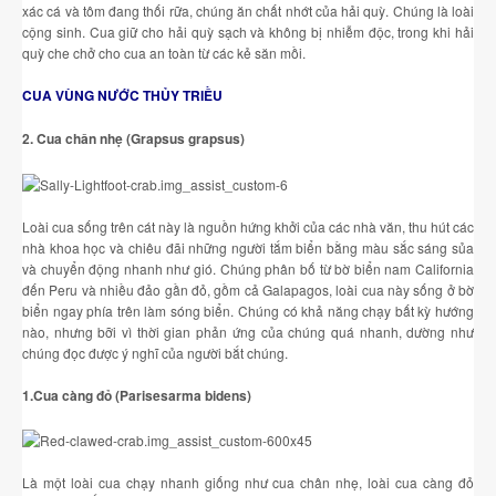
xác cá và tôm đang thối rữa, chúng ăn chất nhớt của hải quỳ. Chúng là loài
cộng sinh. Cua giữ cho hải quỳ sạch và không bị nhiễm độc, trong khi hải
quỳ che chở cho cua an toàn từ các kẻ săn mồi.
CUA VÙNG NƯỚC THỦY TRIỀU
2. Cua chân nhẹ (Grapsus grapsus)
Loài cua sống trên cát này là nguồn hứng khởi của các nhà văn, thu hút các
nhà khoa học và chiêu đãi những người tắm biển bằng màu sắc sáng sủa
và chuyển động nhanh như gió. Chúng phân bố từ bờ biển nam California
đến Peru và nhiều đảo gần đỏ, gồm cả Galapagos, loài cua này sống ở bờ
biển ngay phía trên làm sóng biển. Chúng có khả năng chạy bất kỳ hướng
nào, nhưng bỡi vì thời gian phản ứng của chúng quá nhanh, dường như
chúng đọc được ý nghĩ của người bắt chúng.
1.Cua càng đỏ (Parisesarma bidens)
Là một loài cua chạy nhanh giống như cua chân nhẹ, loài cua càng đỏ