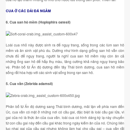
CUA Ở CÁC DẢI ĐÁ NGẦM
6. Cua san hô mềm (Hoplophirs oatesii)
Loài cua nhỏ này được sinh ra để ngụy trang, sống trong các lùm san hô
mềm và ăn sinh vật phù du. Dường như hình dạng giống san hô vẫn còn
chưa đủ để ngụy trang, người ta nghĩ cua san hô mềm này còn ăn cả
những ống san hô để hấp thụ màu, tăng cường khả năng ngụy trang bảo
vệ. Phân bố từ Ấn độ dương đến tây Thái bình dương, cua san hô mềm
sống rất hòa hợp với các sinh vật sống trong rạn san hô.
5. Cua vằn (Zebrida adamsii)
Phân bố từ Ấn độ dương sang Thái bình dương, mãi tận về phía nam đến
Úc, cua vằn có mặt ở những nơi có cầu gai, đặc biệt là loài cầu gai lửa, vì
gai của nó là thức ăn của cua vằn. loài cua có hình dáng kỳ lạ này chuyển
từ con cầu gai này đến cầu gai khác trong ngày kiếm ăn của nó. Chúng liên
tục nhai gai của cầu gai nhưng không làm hại cho cầu gai – cua vằn rất