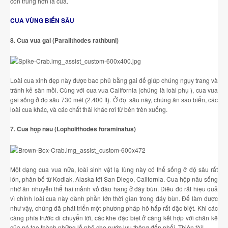
côn trùng hơn là cua.
CUA VÙNG BIỂN SÂU
8. Cua vua gai (Paralithodes rathbuni)
Loài cua xinh đẹp này được bao phủ bằng gai để giúp chúng ngụy trang và
tránh kẻ săn mồi. Cùng với cua vua California (chúng là loài phụ ), cua vua
gai sống ở độ sâu 730 mét (2.400 ft). Ở độ sâu này, chúng ăn sao biển, các
loài cua khác, và các chất thải khác rơi từ bên trên xuống.
7. Cua hộp nâu (Lopholithodes foraminatus)
Một dạng cua vua nữa, loài sinh vật lạ lùng này có thể sống ở độ sâu rất
lớn, phân bố từ Kodiak, Alaska tới San Diego, California. Cua hộp nâu sống
nhờ ăn nhuyễn thể hai mảnh vỏ đào hang ở đáy bùn. Điều đó rất hiệu quả
vì chính loài cua này dành phần lớn thời gian trong đáy bùn. Để làm được
như vậy, chúng đã phát triển một phương pháp hô hấp rất đặc biệt. Khi các
càng phía trước di chuyển tới, các khe đặc biệt ở càng kết hợp với chân kề
của nó tạo thành những lỗ nhỏ cho nước lưu thông đến phổi. Thiên tài!