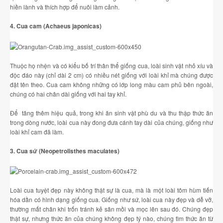
hiền lành và thích hợp để nuôi làm cảnh.
4. Cua cam (Achaeus japonicas)
Thuộc họ nhện và có kiểu bố trí thân thể giống cua, loài sinh vật nhỏ xíu và
độc đáo này (chỉ dài 2 cm) có nhiều nét giống với loài khỉ mà chúng được
đặt tên theo. Cua cam không những có lớp long màu cam phủ bên ngoài,
chúng có hai chân dài giống với hai tay khỉ.
Để tăng thêm hiệu quả, trong khi ăn sinh vật phù du và thu thập thức ăn
trong dòng nước, loài cua này đong đưa cánh tay dài của chúng, giống như
loài khỉ cam đã làm.
3. Cua sứ (Neopetrolisthes maculates)
Loài cua tuyệt đẹp này không thật sự là cua, mà là một loài tôm hùm tiến
hóa dần có hình dạng giống cua. Giống như sứ, loài cua này đẹp và dễ vỡ,
thường mất chân khi trốn tránh kẻ săn mồi và mọc lên sau đó. Chúng đẹp
thật sự, nhưng thức ăn của chúng không đẹp tý nào, chúng tìm thức ăn từ