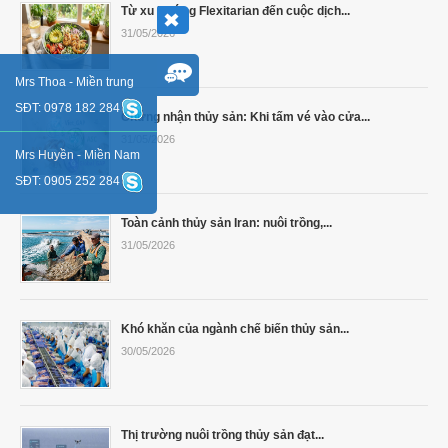
Từ xu hướng Flexitarian đến cuộc dịch...
31/05/2026
Mrs Thoa - Miền trung
SĐT: 0978 182 284
Chứng nhận thủy sản: Khi tấm vé vào cửa...
31/05/2026
Mrs Huyền - Miền Nam
SĐT: 0905 252 284
Toàn cảnh thủy sản Iran: nuôi trồng,...
31/05/2026
Khó khăn của ngành chế biến thủy sản...
30/05/2026
Thị trường nuôi trồng thủy sản đạt...