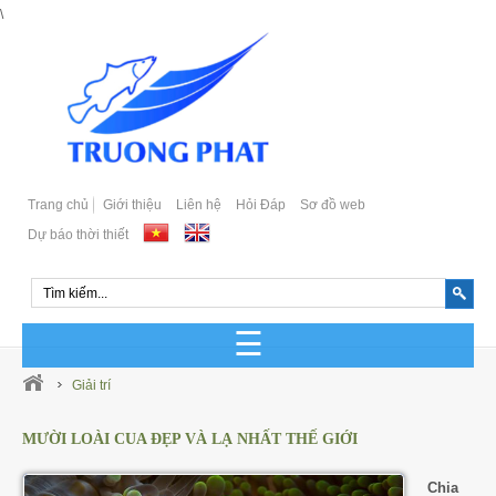
\
Trang chủ
Giới thiệu
Liên hệ
Hỏi Đáp
Sơ đồ web
Dự báo thời thiết
GIỐNG CÁ BIỂN SẢN XUẤT
Giải trí
GIỐNG CÁ BIỂN TỰ NHIÊN
MƯỜI LOÀI CUA ĐẸP VÀ LẠ NHẤT THẾ GIỚI
Cá Bớp Giống Chất Lượng
GIỐNG CÁ MÚ SẢN XUẤT
Chia