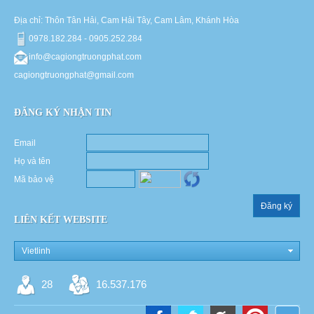
Địa chỉ: Thôn Tân Hải, Cam Hải Tây, Cam Lâm, Khánh Hòa
0978.182.284 - 0905.252.284
info@cagiongtruongphat.com
cagiongtruongphat@gmail.com
ĐĂNG KÝ NHẬN TIN
Email
Họ và tên
Mã bảo vệ
Đăng ký
LIÊN KẾT WEBSITE
Vietlinh
28
16.537.176