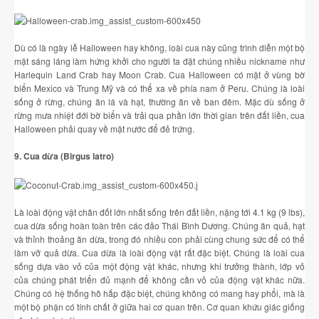
Cá Gáy Lù Giống Chất Lượng
Cá Thiên Sứ Giống Chất Lượng
Cá Mú Nghệ Xanh Chất Lượng
Ẩm Thực
Thông Tin Vận Chuyển
Cá Sủ Đất Giống Chất Lượng
Giống Cá Mú Lai Đen Chất Lượng
Giải Trí
Chính Sách Bảo Mật
Dù có là ngày lễ Halloween hay không, loài cua này cũng trình diễn một bộ
mặt sáng láng làm hứng khởi cho người ta đặt chúng nhiều nickname như
Harlequin Land Crab hay Moon Crab. Cua Halloween có mặt ở vùng bờ
biển Mexico và Trung Mỹ và có thể xa về phía nam ở Peru. Chúng là loài
sống ở rừng, chúng ăn lá và hạt, thường ăn về ban đêm. Mặc dù sống ở
rừng mưa nhiệt đới bờ biển và trải qua phần lớn thời gian trên đất liền, cua
Halloween phải quay về mặt nước để đẻ trứng.
9. Cua dừa (Birgus latro)
Là loài động vật chân đốt lớn nhất sống trên đất liền, nặng tới 4.1 kg (9 lbs),
cua dừa sống hoàn toàn trên các đảo Thái Bình Dương. Chúng ăn quả, hạt
và thỉnh thoảng ăn dừa, trong đó nhiều con phải cùng chung sức để có thể
làm vỡ quả dừa. Cua dừa là loài động vật rất đặc biệt. Chúng là loài cua
sống dựa vào vỏ của một động vật khác, nhưng khi trưởng thành, lớp vỏ
của chúng phát triển đủ mạnh để không cần vỏ của động vật khác nữa.
Chúng có hệ thống hô hấp đặc biệt, chúng không có mang hay phổi, mà là
một bộ phận có tính chất ở giữa hai cơ quan trên. Cơ quan khứu giác giống